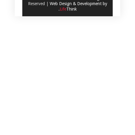
Reserved |
Web Design & Development by
.
Life
Think