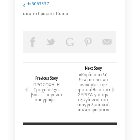
gid=5063337
από το Γραφείο Τύπου
Next Story
«Καμία απειλή
Previous Story
δεν μπορεί να
ΠΡΟΣΟΧΗ: Η
ανακόψει την
Τροχαία έχει
προσπάθεια του
βγει ….παγανιά
ΣΥΡΙΖΑ για την
και γράφει.
εξυγίανση του
επαγγελματικού
ποδοσφαίρου»