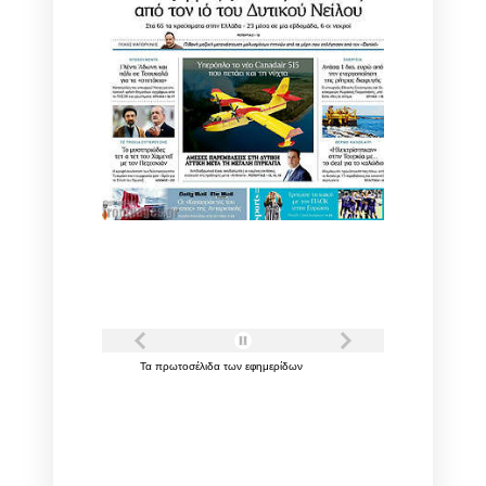
Τα
πρωτοσέλιδα
των
εφημερίδων