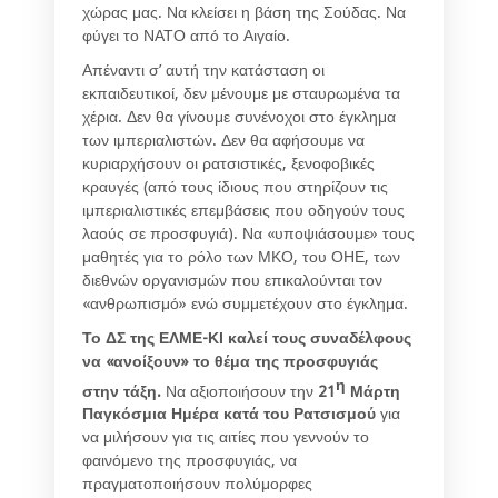
χώρας μας. Να κλείσει η βάση της Σούδας. Να
φύγει το ΝΑΤΟ από το Αιγαίο.
Απέναντι σ’ αυτή την κατάσταση οι
εκπαιδευτικοί, δεν μένουμε με σταυρωμένα τα
χέρια. Δεν θα γίνουμε συνένοχοι στο έγκλημα
των ιμπεριαλιστών. Δεν θα αφήσουμε να
κυριαρχήσουν οι ρατσιστικές, ξενοφοβικές
κραυγές (από τους ίδιους που στηρίζουν τις
ιμπεριαλιστικές επεμβάσεις που οδηγούν τους
λαούς σε προσφυγιά). Να «υποψιάσουμε» τους
μαθητές για το ρόλο των ΜΚΟ, του ΟΗΕ, των
διεθνών οργανισμών που επικαλούνται τον
«ανθρωπισμό» ενώ συμμετέχουν στο έγκλημα.
Το ΔΣ της ΕΛΜΕ-ΚΙ καλεί τους συναδέλφους
να «ανοίξουν» το θέμα της προσφυγιάς
η
στην τάξη.
Να αξιοποιήσουν την
21
Μάρτη
Παγκόσμια Ημέρα κατά του Ρατσισμού
για
να μιλήσουν για τις αιτίες που γεννούν το
φαινόμενο της προσφυγιάς, να
πραγματοποιήσουν πολύμορφες