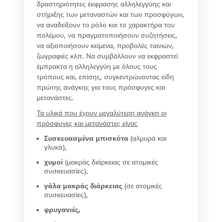
δραστηριότητες έκφρασης αλληλεγγύης και
στήριξης των μεταναστών και των προσφύγων,
να αναδείξουν το ρόλο και το χαρακτήρα του
πολέμου, να πραγματοποιήσουν συζητήσεις,
να αξιοποιήσουν κείμενα, προβολές ταινιών,
ζωγραφιές κλπ. Να συμβάλλουν να εκφραστεί
έμπρακτα η αλληλεγγύη με όλους τους
τρόπους και, επίσης, συγκεντρώνοντας είδη
πρώτης ανάγκης για τους πρόσφυγες και
μετανάστες.
Τα υλικά που έχουν μεγαλύτερη ανάγκη οι
πρόσφυγες και μετανάστες είναι:
Συσκευασμένα μπισκότα
(αλμυρά και
γλυκά),
χυμοί
(μακράς διάρκειας σε ατομικές
συσκευασίες),
γάλα μακράς διάρκειας
(σε ατομικές
συσκευασίες),
φρυγανιές,