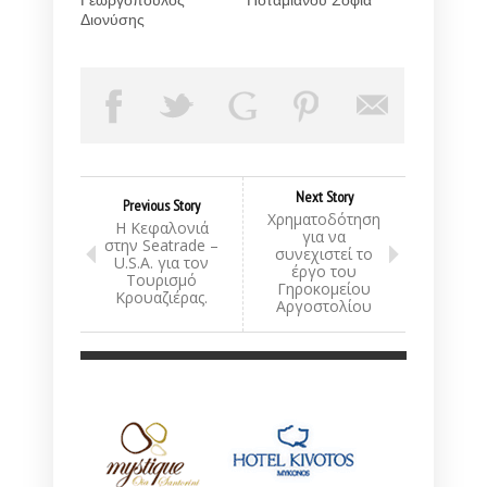
Γεωργόπουλος
Ποταμιάνου Σοφία
Διονύσης
Next Story
Previous Story
Χρηματοδότηση
Η Κεφαλονιά
για να
στην Seatrade –
συνεχιστεί το
U.S.A. για τον
έργο του
Τουρισμό
Γηροκομείου
Κρουαζιέρας.
Αργοστολίου