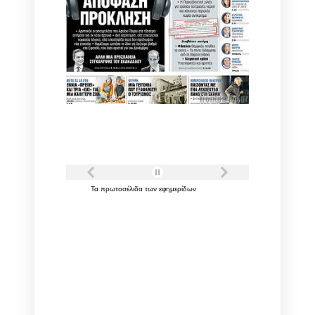
Τα
πρωτοσέλιδα
των
εφημερίδων