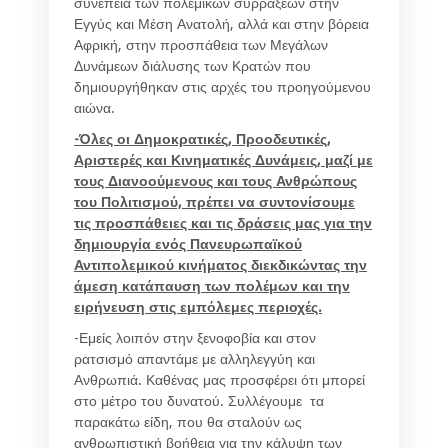
συνέπεια των πολεμικών συρράξεων στην
Εγγύς και Μέση Ανατολή, αλλά και στην βόρεια
Αφρική, στην προσπάθεια των Μεγάλων
Δυνάμεων διάλυσης των Κρατών που
δημιουργήθηκαν στις αρχές του προηγούμενου
αιώνα.
-Όλες οι Δημοκρατικές, Προοδευτικές,
Αριστερές και Κινηματικές Δυνάμεις, μαζί με
τους Διανοούμενους και τους Ανθρώπους
του Πολιτισμού, πρέπει να συντονίσουμε
τις προσπάθειες και τις δράσεις μας για την
δημιουργία ενός Πανευρωπαϊκού
Αντιπολεμικού κινήματος διεκδικώντας την
άμεση κατάπαυση των πολέμων και την
ειρήνευση στις εμπόλεμες περιοχές.
-Εμείς λοιπόν στην ξενοφοβία και στον
ρατσισμό απαντάμε με αλληλεγγύη και
Ανθρωπιά. Καθένας μας προσφέρει ότι μπορεί
στο μέτρο του δυνατού. Συλλέγουμε τα
παρακάτω είδη, που θα σταλούν ως
ανθρωπιστική βοήθεια για την κάλυψη των