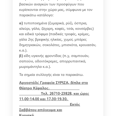
βασικών αναγκών των προσφύγων που
ευρίσκονται στην χώρα μας, σύμφωνα με τον
παρακάτω κατάλογο:
α)
τυποποιημένα (ζυμαρικά, ρύζι, όσπρια,
αλεύρι, γάλα, ζάχαρη, καφές, τσάι, κονσέρβες)
και ειδικά τρόφιμα (παιδικές τροφές, κρέμες,
γάλα 2ης βρεφικής ηλικίας, χυμοί, μπάρες
δημητριακών, σοκολάτες, μπισκότα, κρουασάν,
κ.α.).
β)
είδη υγιεινής φροντίδας (π.χ. σαμπουάν,
σαπούνι, οδοντόκρεμες, απορρυπαντικά,
μωρομάντηλα κ.α.).
Τα σημεία συλλογής είναι τα παρακάτω.
Αργοστόλι: Γραφεία ΣΥΡΙΖΑ, δίπλα στο
Θέατρο Κέφαλος.
Τηλ. 26710-23828, και ώρες
11,00-14,00 και 17,30-19,30.
Εκτός
Σαββάτου απόγευμα και
Κυριακ