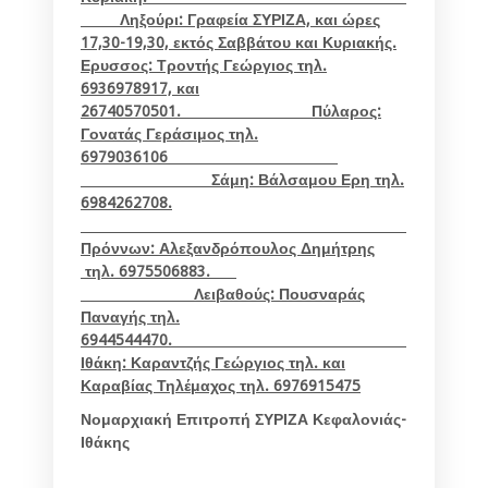
Ληξούρι: Γραφεία ΣΥΡΙΖΑ, και ώρες
17,30-19,30, εκτός Σαββάτου και Κυριακής.
Ερυσσος: Τροντής Γεώργιος τηλ.
6936978917, και
26740570501. Πύλαρος:
Γονατάς Γεράσιμος τηλ.
6979036106
Σάμη: Βάλσαμου Ερη τηλ.
6984262708.
Ελλει
Πρόννων: Αλεξανδρόπουλος Δημήτρης
τηλ. 6975506883.
Λειβαθούς: Πουσναράς
Παναγής τηλ.
6944544470.
Ιθάκη: Καραντζής Γεώργιος τηλ. και
Καραβίας Τηλέμαχος τηλ. 6976915475
Νομαρχιακή Επιτροπή ΣΥΡΙΖΑ Κεφαλονιάς-
Ιθάκης