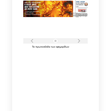
Τα
πρωτοσέλιδα
των
εφημερίδων