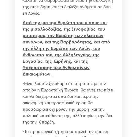
καλείται να διαμορφώσει εκ νέου την συλλογική
της συνείδηση και να διαλέξει ανάμεσα σε δύο
επιλογές.
Από την μια την Ευρώπη του μίσους και
της μισαλλοδοξίας, της ξενοφοβίας, του
ρατσισμού, την Ευρώπη των κλειστών
συνόρων, και της Βαρβαρότητας, και από
την άλλη την Ευρώπη των Λαών, του
Ανθρωπισμού, της Αλληλεγγύης, της
Εργασίας, της Ειρήνης, και της
Υπεράσπισης των Ανθρωπίνων
Δικαιωμάτων.
-Είναι λοιπόν ξεκάθαρο ότι ο τρόπος με τον
οποίον η Ευρωπαϊκή Ένωση θα αντιμετωπίσει
και θα διαχειριστεί από δω και πέρα την
οικονομική και προσφυγική κρίση θα
προσδιορίσει όχι μόνον την μορφή και την
πολιτική κατεύθυνση της, αλλά κυρίως την ίδια
της την ύπαρξη.
-Το προσφυγικό ζήτημα αποτελεί την φυσική