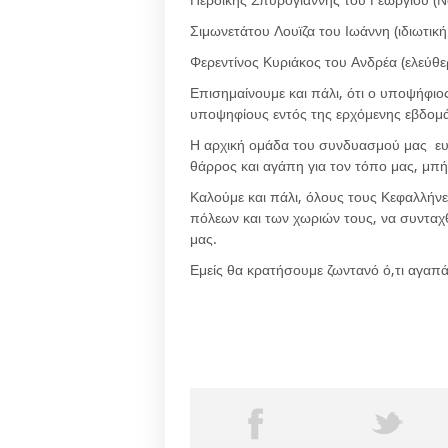
Περδίκης Σπυρογιάννης του Γεωργίου (Ν
Σιμωνετάτου Λουϊζα του Ιωάννη (ιδιωτικ
Φερεντίνος Κυριάκος του Ανδρέα (ελεύθε
Επισημαίνουμε και πάλι, ότι ο υποψήφι
υποψηφίους εντός της ερχόμενης εβδομ
Η αρχική ομάδα του συνδυασμού μας ευ
θάρρος και αγάπη για τον τόπο μας, μπ
Καλούμε και πάλι, όλους τους Κεφαλλήνε
πόλεων και των χωριών τους, να συνταχ
μας.
Εμείς θα κρατήσουμε ζωντανό ό,τι αγαπ