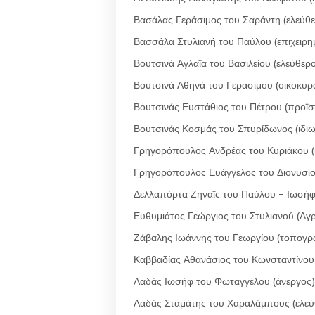
Βασάλας Γεράσιμος του Σαράντη (ελεύθε
Βασσάλα Στυλιανή του Παύλου (επιχειρη
Βουτσινά Αγλαϊα του Βασιλείου (ελεύθερ
Βουτσινά Αθηνά του Γερασίμου (οικοκυρ
Βουτσινάς Ευστάθιος του Πέτρου (προϊσ
Βουτσινάς Κοσμάς του Σπυρίδωνος (ιδιω
Γρηγορόπουλος Ανδρέας του Κυριάκου (
Γρηγορόπουλος Ευάγγελος του Διονυσίου
Δελλαπόρτα Ζηναϊς του Παύλου – Ιωσ
Ευθυμιάτος Γεώργιος του Στυλιανού (Αγ
Ζάβαλης Ιωάννης του Γεωργίου (τοπογρ
Καββαδίας Αθανάσιος του Κωνσταντίνου 
Λαδάς Ιωσήφ του Φωταγγέλου (άνεργος)
Λαδάς Σταμάτης του Χαραλάμπους (ελεύ