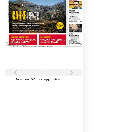
Τα
πρωτοσέλιδα
των
εφημερίδων