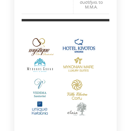
συστήνει το
Μ.Μ.Α.