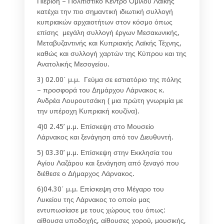
Πιερίδη – Πολιτιστικό Κέντρο Ομίλου Λαϊκής
κατέχει την πιο σημαντική ιδιωτική συλλογή
κυπριακών αρχαιοτήτων στον κόσμο όπως
επίσης μεγάλη συλλογή έργων Μεσαιωνικής,
Μεταβυζαντινής και Κυπριακής Λαϊκής Τέχνης,
καθώς και συλλογή χαρτών της Κύπρου και της
Ανατολικής Μεσογείου.
3) 02.00΄ μ.μ. Γεύμα σε εστιατόριο της πόλης
– προσφορά του Δημάρχου Λάρνακος κ.
Ανδρέα Λουρουτσάκη ( μια πρώτη γνωριμία με
την υπέροχη Κυπριακή κουζίνα).
4)0 2.45’ μ.μ. Επίσκεψη στο Μουσείο
Λάρνακος και ξενάγηση από τον Διευθυντή.
5) 03.30’ μ.μ. Επίσκεψη στην Εκκλησία του
Αγίου Λαζάρου και ξενάγηση από ξεναγό που
διέθεσε ο Δήμαρχος Λάρνακος.
6)04.30΄ μ.μ. Επίσκεψη στο Μέγαρο του
Λυκείου της Λάρνακος το οποίο μας
εντυπωσίασε με τους χώρους του όπως:
αίθουσα υποδοχής, αίθουσες χορού, μουσικής,