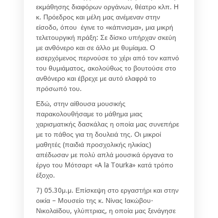
εκμάθησης διαφόρων οργάνων, θέατρο κλπ. Η
κ. Πρόεδρος και μέλη μας ανέμεναν στην
είσοδο, όπου έγινε το «κάπνισμα», μια μικρή
τελετουργική πράξη: Σε δίσκο υπήρχαν σκεύη
με ανθόνερο και σε άλλο με θυμίαμα. Ο
εισερχόμενος περνούσε το χέρι από τον καπνό
του θυμιάματος, ακολούθως το βουτούσε στο
ανθόνερο και έβρεχε με αυτό ελαφρά το
πρόσωπό του.
Εδώ, στην αίθουσα μουσικής
παρακολουθήσαμε το μάθημα μιας
χαρισματικής δασκάλας η οποία μας συνεπήρε
με το πάθος για τη δουλειά της. Οι μικροί
μαθητές (παιδιά προσχολικής ηλικίας)
απέδωσαν με πολύ απλά μουσικά όργανα το
έργο του Μότσαρτ «A la Τourka» κατά τρόπο
έξοχο.
7) 05.30μ.μ. Επίσκεψη στο εργαστήρι και στην
οικία – Μουσείο της κ. Νίνας Ιακώβου-
Νικολαϊδου, γλύπτριας, η οποία μας ξενάγησε