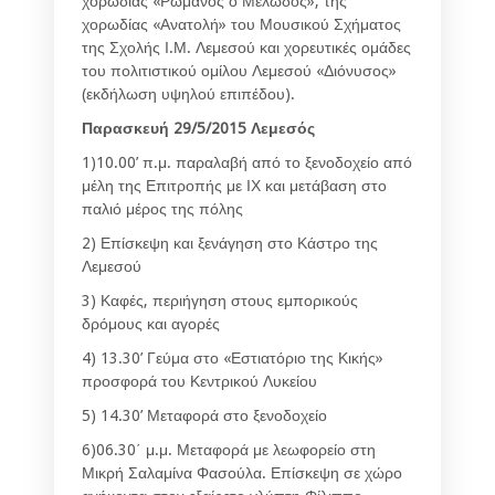
χορωδίας «Ρωμανός ο Μελωδός», της
χορωδίας «Ανατολή» του Μουσικού Σχήματος
της Σχολής Ι.Μ. Λεμεσού και χορευτικές ομάδες
του πολιτιστικού ομίλου Λεμεσού «Διόνυσος»
(εκδήλωση υψηλού επιπέδου).
Παρασκευή 29/5/2015 Λεμεσός
1)10.00’ π.μ. παραλαβή από το ξενοδοχείο από
μέλη της Επιτροπής με ΙΧ και μετάβαση στο
παλιό μέρος της πόλης
2) Επίσκεψη και ξενάγηση στο Κάστρο της
Λεμεσού
3) Καφές, περιήγηση στους εμπορικούς
δρόμους και αγορές
4) 13.30’ Γεύμα στο «Εστιατόριο της Κικής»
προσφορά του Κεντρικού Λυκείου
5) 14.30’ Μεταφορά στο ξενοδοχείο
6)06.30΄ μ.μ. Μεταφορά με λεωφορείο στη
Μικρή Σαλαμίνα Φασούλα. Επίσκεψη σε χώρο