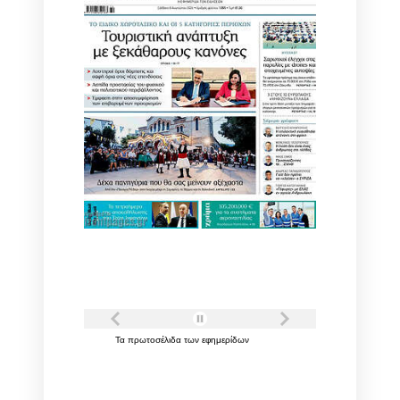
Τα
πρωτοσέλιδα
των
εφημερίδων