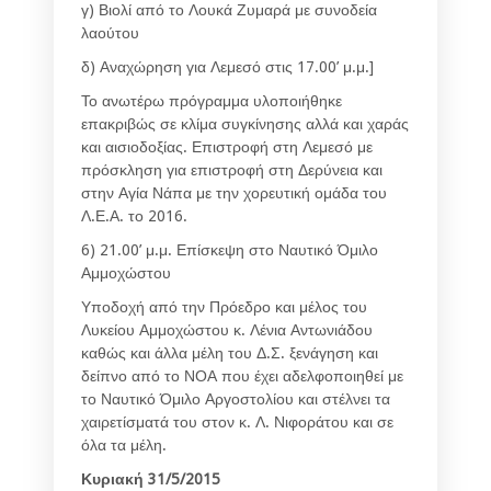
γ) Βιολί από το Λουκά Ζυμαρά με συνοδεία
λαούτου
δ) Αναχώρηση για Λεμεσό στις 17.00’ μ.μ.]
Το ανωτέρω πρόγραμμα υλοποιήθηκε
επακριβώς σε κλίμα συγκίνησης αλλά και χαράς
και αισιοδοξίας. Επιστροφή στη Λεμεσό με
πρόσκληση για επιστροφή στη Δερύνεια και
στην Αγία Νάπα με την χορευτική ομάδα του
Λ.Ε.Α. το 2016.
6) 21.00’ μ.μ. Επίσκεψη στο Ναυτικό Όμιλο
Αμμοχώστου
Υποδοχή από την Πρόεδρο και μέλος του
Λυκείου Αμμοχώστου κ. Λένια Αντωνιάδου
καθώς και άλλα μέλη του Δ.Σ. ξενάγηση και
δείπνο από το ΝΟΑ που έχει αδελφοποιηθεί με
το Ναυτικό Όμιλο Αργοστολίου και στέλνει τα
χαιρετίσματά του στον κ. Λ. Νιφοράτου και σε
όλα τα μέλη.
Κυριακή 31/5/2015