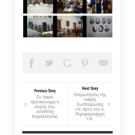
Next Story
Previous Story
Επερωτήσεις της
Σε Λαϊκό
Λαϊκής
προσκύνημα η
Συσπείρωσης
σορός του
Ι.Ν. προς τον κ.
Δεσπότη
Περιφερειάρχη
Κεφαλληνίας
Ι.Ν.