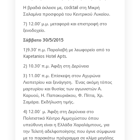
Η βραδιά έκλεισε με, cocktail στη Μικρή
Σαλαμίνα προσφορά του Κεντρικού Λυκείου.
7) 12.00’ μ.μ. μεταφορά και επιστροφή στο
ξενοδοχείο.
Σάββατο 30/5/2015
1)9.30’ π.μ. Παραλαβή με λεωφορείο από το
Kapetanios Hotel Apts.
2) 10.30’ π.μ. Άφιξη στη Δερύνεια
3) 11.00’ π.μ. Επίσκεψη στον Αχυρώνα
Λιοπετρίου και ξενάγηση. Ένας ακόμη τόπος
μαρτυρίου και θυσίας των αγωνιστών Α.
Καρυού, Η. Παπακυριάκου, Φ. Πίττα, Χρ.
Σαμάρα. Εκδήλωση τιμής.
4) 12.00΄ μ. Άφιξη στη Δερύνεια στο
Πολιτιστικό Κέντρο Αμμοχώστου όπου
υπεύθυνη είναι η Ελλάδα Χαραλάμπους, για
την Τελετή αδελφοποίησης που έγινε σύμφωνα
με το παρακάτω πρόγραμμα σε κλίμα μεγάλης