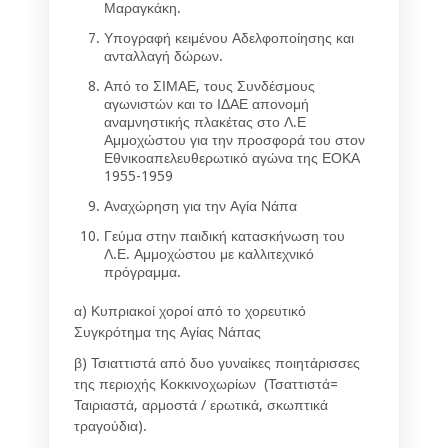
Μαραγκάκη.
Υπογραφή κειμένου Αδελφοποίησης και
ανταλλαγή δώρων.
Από το ΣΙΜΑΕ, τους Συνδέσμους
αγωνιστών και το ΙΔΑΕ απονομή
αναμνηστικής πλακέτας στο Λ.Ε
Αμμοχώστου για την προσφορά του στον
Εθνικοαπελευθερωτικό αγώνα της ΕΟΚΑ
1955-1959
Αναχώρηση για την Αγία Νάπα
Γεύμα στην παιδική κατασκήνωση του
Λ.Ε. Αμμοχώστου με καλλιτεχνικό
πρόγραμμα.
α) Κυπριακοί χοροί από το χορευτικό
Συγκρότημα της Αγίας Νάπας
β) Τσιαττιστά από δυο γυναίκες ποιητάρισσες
της περιοχής Κοκκινοχωρίων (Τσαττιστά=
Ταιριαστά, αρμοστά / ερωτικά, σκωπτικά
τραγούδια).