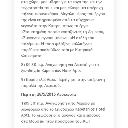
στο χώρο, μας μίλησε για τα έργα της και την
τεχνοτροπία τους και μας φίλεψε μια υπέροχη
πήλινη «κουνακάρα». Μεγάλο μέρος του έργου
της είναι επηρεασμένο από τα σύγχρονα
γεγονότα στην Κύπρο, όπως τα έργα
«Σταματημένη πορεία κοιτάζοντας τη Λεμεσό»,
«Συγγενείς αγνοουμένων», «Η στήλη του
πολέμου». Η τόσο φιλόξενη καλλιτέχνης
παρέθεσε ακολούθως τσάι με Κυπριακά
γλυκίσματα.
8) 06.30 μ.μ. Αναχώρηση για Λεμεσό για το
ξενοδοχείο Kapetanios Hotel Apts.
9) Βράδυ ελεύθερο. Περιήγηση στην απέραντη
παραλία της Λεμεσού.
Πέμπτη 28/5/2015 Λευκωσία
1)09.30’ π.μ. Αναχώρηση από Λεμεσό με
λεωφορείο από το ξενοδοχείο Kapetanios Hotel
Apts. Το λεωφορείο, ο ξεναγός και η είσοδος
στα Μουσεία ήταν προσφορά του ΚΟΤ