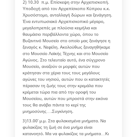
2) 10.30 π.μ. Επίσκεψη στην Αρχιεπισκοπή.
Υποδοχή από τον Αρχιεπίσκοπο Κύπρου κ.κ.
Χρυσόστομο, ανταλλαγή δώρων και ξενάγηση.
Ένα εντυπωσιακό Αρχιεπισκοπικό μέγαρο,
μεγαλοπρεπές με πλούσια κειμήλια και
θαυμάσιο περιβάλλοντα χώρο, όπου το
Βυζαντινό Μουσείο στο οποίο μας ξενάγησε η
ξεναγός κ. Νεφέλη. Ακολούθως ξεναγηθήκαμε
στο Μουσείο Λαϊκής Τέχνης και στο Μουσείο
Αγώνος. Στο τελευταίο αυτό, ένα σύγχρονο
Μουσείο, αναζούν οι μορφές αυτών που
κράτησαν στα χέρια τους τους μεγάλους
αγώνες του νησιού, αυτών που οι κατακτητές
πέρασαν τη ζωής τους στην κρεμάλα που
κρέμεται τώρα πια από την οροφή του
Μουσείου, αυτών που μπροστά στην εικόνα
τους θα ανάβει πάντα το κερί της
μνημοσύνης….Συγκίνηση.
3)13.00’ μ.μ. Στα φυλακισμένα μνήματα. Να
φυλακίζεις τη ζωή σε ένα μνήμα είναι
κατανοητό. Μα να φυλακίζεις τα μνήματα…Κι