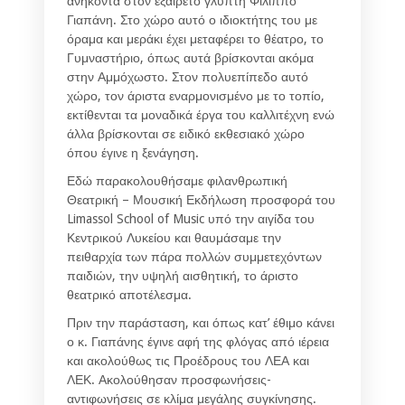
ανήκοντα στον εξαίρετο γλύπτη Φίλιππο
Γιαπάνη. Στο χώρο αυτό ο ιδιοκτήτης του με
όραμα και μεράκι έχει μεταφέρει το θέατρο, το
Γυμναστήριο, όπως αυτά βρίσκονται ακόμα
στην Αμμόχωστο. Στον πολυεπίπεδο αυτό
χώρο, τον άριστα εναρμονισμένο με το τοπίο,
εκτίθενται τα μοναδικά έργα του καλλιτέχνη ενώ
άλλα βρίσκονται σε ειδικό εκθεσιακό χώρο
όπου έγινε η ξενάγηση.
Εδώ παρακολουθήσαμε φιλανθρωπική
Θεατρική – Μουσική Εκδήλωση προσφορά του
Limassol School of Music υπό την αιγίδα του
Κεντρικού Λυκείου και θαυμάσαμε την
πειθαρχία των πάρα πολλών συμμετεχόντων
παιδιών, την υψηλή αισθητική, το άριστο
θεατρικό αποτέλεσμα.
Πριν την παράσταση, και όπως κατ’ έθιμο κάνει
ο κ. Γιαπάνης έγινε αφή της φλόγας από ιέρεια
και ακολούθως τις Προέδρους του ΛΕΑ και
ΛΕΚ. Ακολούθησαν προσφωνήσεις-
αντιφωνήσεις σε κλίμα μεγάλης συγκίνησης.