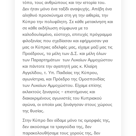
τόπο, τους ανθρώπους και την ιστορία του.
Δεν ήταν μόνο ένα ταξίδι αναψυχής. Απέβη ένα
αληθινό προσκύνημα στη γη την αιθερία, την
Κύπρο την πολυφίλητη. Σε κάθε μετακίνηση και
σε κάθε εκδήλωση σύμφωνα με το
καλοδουλεμένο, εύστοχο, επιτυχές πρόγραμμα
φιλοξενίας που σχεδίασαν και εφήρμοσαν για
μας οι Κύπριες αδελφές μας, είχαμε μαζί μας τις
Προέδρους, τα μέλη των Δ.Σ. και μέλη όλων
των Παραρτημάτων των Λυκείων Αμμοχώστου
και πάντοτε την αγαπητή μας κ. Κλαίρη
Αγγελίδου, τ. Υπ. Παιδείας της Κύπρου,
αγωνίστρια, και Πρόεδρο της Ομοσπονδίας
των Λυκείων Αμμοχώστου. Είχαμε επίσης
εκλεκτούς ξεναγούς – επιστήμονες και
διακεκριμένους αγωνιστές του Κυπριακού
αγώνα, οι οποίοι μας ξενάγησαν στους χώρους
της θυσίας.
Στην Κύπρο δεν είδαμε μόνο τις ομορφιές της,
δεν ακούσαμε τα τραγούδια της, δεν
παρακολουθήσαμε τους χορούς της, δεν