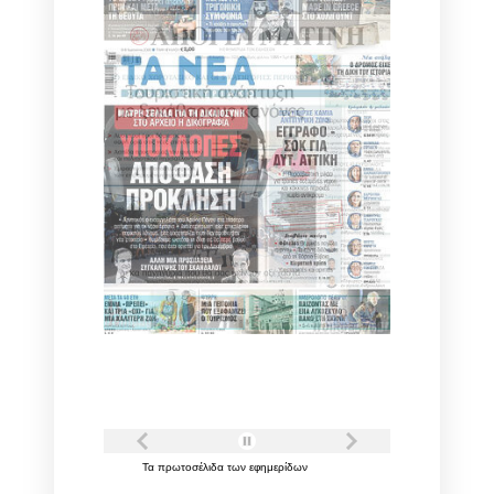
Τα
πρωτοσέλιδα
των
εφημερίδων