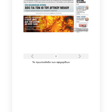
Τα
πρωτοσέλιδα
των
εφημερίδων