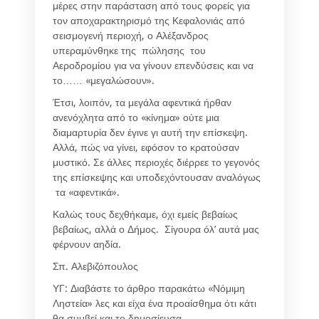
μέρες στην παράσταση από τους φορείς για
τον αποχαρακτηρισμό της Κεφαλονιάς από
σεισμογενή περιοχή, ο Αλέξανδρος
υπεραμύνθηκε της πώλησης του
Αεροδρομίου για να γίνουν επενδύσεις και να
το…… «μεγαλώσουν».
Έτσι, λοιπόν, τα μεγάλα αφεντικά ήρθαν
ανενόχλητα από το «κίνημα» ούτε μια
διαμαρτυρία δεν έγινε γι αυτή την επίσκεψη.
Αλλά, πώς να γίνει, εφόσον το κρατούσαν
μυστικό. Σε άλλες περιοχές διέρρεε το γεγονός
της επίσκεψης και υποδεχόντουσαν αναλόγως
τα «αφεντικά».
Καλώς τους δεχθήκαμε, όχι εμείς βεβαίως
βεβαίως, αλλά ο Δήμος. Σίγουρα όλ’ αυτά μας
φέρνουν αηδία.
Σπ. Αλεβιζόπουλος
ΥΓ: Διαβάστε το άρθρο παρακάτω «Νόμιμη
Ληστεία» λες και είχα ένα προαίσθημα ότι κάτι
θα συμβεί και το δημοσίευσα.