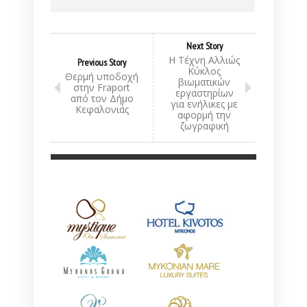
Next Story
Η Τέχνη Αλλιώς
Previous Story
Κύκλος
Θερμή υποδοχή
βιωματικών
στην Fraport
εργαστηρίων
από τον Δήμο
για ενήλικες με
Κεφαλονιάς
αφορμή την
ζωγραφική