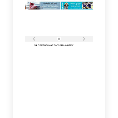
Τα
πρωτοσέλιδα
των
εφημερίδων