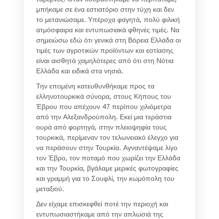
μπήκαμε σε ένα εστιατόριο στην τύχη και δεν
το μετανιώσαμε. Υπέροχα φαγητά, πολύ φιλική
ατμόσφαιρα και εντυπωσιακά φθηνές τιμές. Να
σημειώσω εδώ ότι γενικά στη Βόρεια Ελλάδα οι
τιμές των αγροτικών προϊόντων και εστίασης
είναι αισθητά χαμηλότερες από ότι στη Νότια
Ελλάδα και ειδικά στα νησιά.
Την επομένη κατευθυνθήκαμε προς τα
ελληνοτουρκικά σύνορα, στους Κήπους του
Έβρου που απέχουν 47 περίπου χιλιόμετρα
από την Αλεξανδρούπολη. Εκεί μια τεράστια
ουρά από φορτηγά, στην πλειοψηφία τους
τουρκικά, περίμεναν τον τελωνειακό έλεγχο για
να περάσουν στην Τουρκία. Αγναντέψαμε λίγο
τον Έβρο, τον ποταμό που χωρίζει την Ελλάδα
και την Τουρκία, βγάλαμε μερικές φωτογραφίες
και γραμμή για το Σουφλί, την κωμόπολη του
μεταξιού.
Δεν είχαμε επισκεφθεί ποτέ την περιοχή και
εντυπωσιαστήκαμε από την απλωσιά της