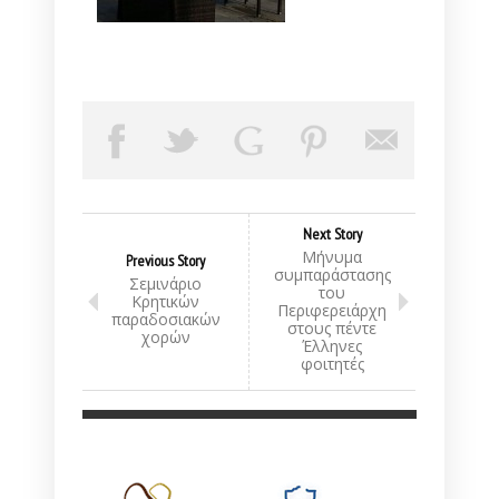
Next Story
Μήνυμα
Previous Story
συμπαράστασης
Σεμινάριο
του
Κρητικών
Περιφερειάρχη
παραδοσιακών
στους πέντε
χορών
Έλληνες
φοιτητές