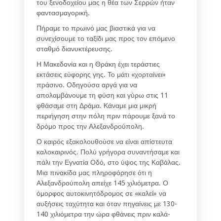
του ξενοδοχείου μας η θέα των Σερρών ήταν
φαντασμαγορική.
Πήραμε το πρωινό μας βιαστικά για να
συνεχίσουμε το ταξίδι μας προς τον επόμενο
σταθμό διανυκτέρευσης.
Η Μακεδονία και η Θράκη έχει τεράστιες
εκτάσεις εύφορης γης. Το μάτι «χορταίνει»
πράσινο. Οδηγούσα αργά για να
απολαμβάνουμε τη φύση και γύρω στις 11
φθάσαμε στη Δράμα. Κάναμε μια μικρή
περιήγηση στην πόλη πριν πάρουμε ξανά το
δρόμο προς την Αλεξανδρούπολη.
Ο καιρός εξακολουθούσε να είναι απίστευτα
καλοκαιρινός. Πολύ γρήγορα συναντήσαμε και
πάλι την Εγνατία Οδό, στο ύψος της Καβάλας.
Μια πινακίδα μας πληροφόρησε ότι η
Αλεξανδρούπολη απείχε 145 χιλιόμετρα. Ο
όμορφος αυτοκινητόδρομος σε «καλεί» να
αυξήσεις ταχύτητα και όταν πηγαίνεις με 130-
140 χιλιόμετρα την ώρα φθάνεις πριν καλά-