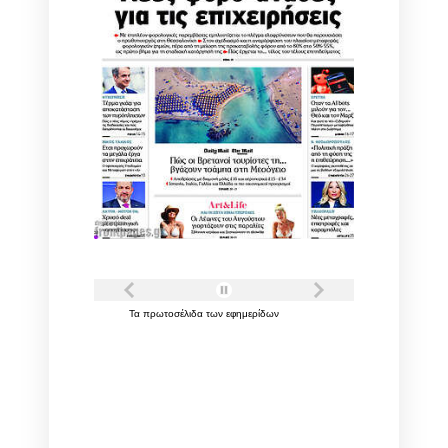
Τα
πρωτοσέλιδα
των
εφημερίδων