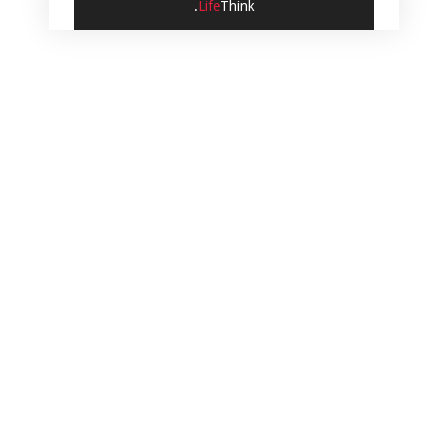
.
Life
Think