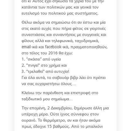
ότι κι’ Αυτός έχει σηκώσει τα χέρια του με την
κατάντια των πολιτικών μας και γενικά τον
ευτελισμό του πολιτικού μας συστήματος.
Θέλω ακόμα να σημειώσω ότι αν έστω και μία
στις εκατό ευχές που πήρα φέτος σε γιορτινές
συνεστιάσεις και συναντήσεις με συγγενείς και
φίλους αλλά και τηλεφωνικά, ταχυδρομικά,
email-ικά και facebook-ικά, πραγματοποιηθούν,
στο τέλος του 2016 θα έχω:
1. “σκάσει” από υγεία
2. “πνιγεί” στο χρήμα και
3. “τρελαθεί” από ευτυχία!
Για όλα αυτά, το σαβουάρ βιβρ λέει ότι πρέπει
να σας ευχαριστήσω όλους…
Κλείνω την παρένθεση και επιστροφή στο
ταξιδιωτικό μου σημείωμα…
Την επομένη, 2 Δεκεμβρίου, ξημέρωσε άλλη μια
υπέροχη μέρα. Ούτε ίχνος σύννεφου στον
ουρανό. Το θερμόμετρο, αν και ήταν ακόμα
πρωί, έδειχνε 15 βαθμούς. Από το μπαλκόνι