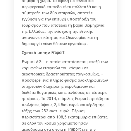
σήμερα η χώρα. Τα οφέλη σε εθνικό και
περιφερειακό επίπεδο είναι πολλαπλά και η
σύμπραξη των δύο εταιρειών, αποτελεί
εγγύηση για την επιτυχή υποστήριξη του
τουρισμού που αποτελεί τη βαριά βιομηχανία
της Ελλάδας, την ενίσχυση της εθνικής
ανταγωνιστικότητας και Οικονομίας και τη
δημιουργία νέων θέσεων εργασίας».
Σχετικά με την Fraport
Fraport AG – η οποία κατατάσσεται μεταξύ των
κορυφαίων εταιρειών του κόσμου σε
αεροπορικές δραστηριότητες παγκοσμίως, –
προσφέρει ένα πλήρες φάσμα ολοκληρωμένων
υπηρεσιών διαχείρισης αερολιμένων και
διαθέτει θυγατρικές και επενδύσεις σε τέσσερις
ηπείρους. Το 2014, ο όμιλος Fraport προέβη σε
πωλήσεις ύψους 2,4 δισ. ευρώ και κέρδη της
τάξης των 252 εκατ. ευρώ. Πέρυσι,
περισσότεροι από 108,5 εκατομμύρια επιβάτες
σε όλον τον κόσμο χρησιμοποιήσαν
αεροδρόμια στα οποία η Fraport έχει την