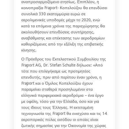
αναπροσαρμοζόμενο ετησίως. Επιπλέον, η
κοινοπραξία Fraport- Κοπελούζου θα επενδύσει
συνολικά 330 εκατομμύρια ευρώ σε
αερολιμενικές υποδομές μέχρι το 2020, ενώ
κατά τα επόμενα χρόνια της παραχώρησης θα
ακολουθήσουν επενδύσεις συντήρησης,
αναβάθμισης και επέκτασης των αεροδρομίων
καθοριζόμενες από την εξέλιξη της επιβατικής
κίνησης.
Ο Πρόεδρος του Εκτελεστικού Συμβουλίου της
Fraport AG, Dr. Stefan Schulte δήλωσε: «Από
τότε που επιλεγήκαμε ως προτιμητέος
επενδυτής, πριν από περίπου έναν χρόνο, η
Fraport και ο Όμιλος Κοπελούζου έχουν
παραμείνει σταθερά προσηλωμένοι στα
ελληνικά περιφερειακά αεροδρόμια – ένα έργο
με οφέλη, τόσο για την Ελλάδα, όσο και για
τους ίδιους τους Έλληνες. Η εκτεταμένη
τεχνογνωσία της Fraport θα ενισχύσει και τις 14
αεροπορικές πύλες εισόδου οι οποίες είναι
ζωτικής σημασίας για την Οικονομία της χώρας