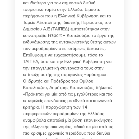
και ιδιαίτερα για τον σημαντικό διεθνή
τουριστικό τομέα στην Ελλάδα. Είμαστε
περήφανοι που η Ελληνική Κυβέρνηση και το
Ταμείο Αξιοποίησης Ιδιωτικής Περιουσίας του
Δημοσίου Α.Ε (ΤΑΙΠΕΔ) εμπιστεύτηκαν στην
κοινοπραξία Fraport – Κοπελούζου το έργο της
ενδυνάμωσης της ανταγωνιστικής θέσης αυτών
των αεροδρομίων στις επόμενες δεκαετίες.
Επιθυμούμε να ευχαριστήσουμε, τόσο το
ΤΑΙΠΕΔ, όσο και την Ελληνική Κυβέρνηση για
την επαγγελματική συνεργασία τους στην
επίτευξη αυτής της συμφωνίας –ορόσημο».
Ο ιδρυτής και Πρόεδρος του Ομίλου
Κοπελούζου, Δημήτρης Κοπελούζος, δήλωσε:
«Πρόκειται για μία από τις μεγαλύτερες και πιο
επωφελείς επενδύσεις με εθνικά και κοινωνικά
κριτήρια. Η παραχώρηση των 14
περιφερειακών αεροδρομίων της Ελλάδας
αναμφίβολα αποτελεί μία βάση επανεκκίνησης
της ελληνικής οικονομίας, ειδικά σε μία από τις
πιο κρίσιμες χρονικές περιόδους που διανύει