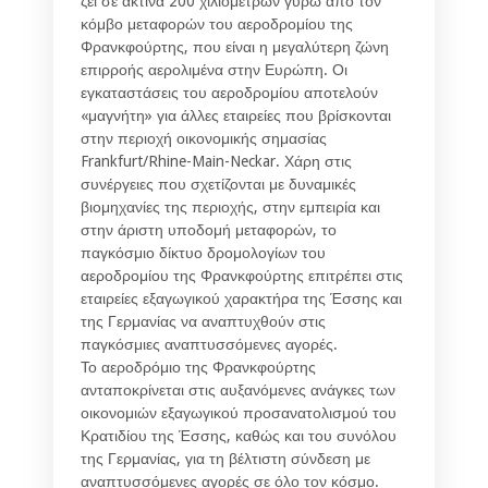
ζει σε ακτίνα 200 χιλιομέτρων γύρω από τον
κόμβο μεταφορών του αεροδρομίου της
Φρανκφούρτης, που είναι η μεγαλύτερη ζώνη
επιρροής αερολιμένα στην Ευρώπη. Οι
εγκαταστάσεις του αεροδρομίου αποτελούν
«μαγνήτη» για άλλες εταιρείες που βρίσκονται
στην περιοχή οικονομικής σημασίας
Frankfurt/Rhine-Main-Neckar. Χάρη στις
συνέργειες που σχετίζονται με δυναμικές
βιομηχανίες της περιοχής, στην εμπειρία και
στην άριστη υποδομή μεταφορών, το
παγκόσμιο δίκτυο δρομολογίων του
αεροδρομίου της Φρανκφούρτης επιτρέπει στις
εταιρείες εξαγωγικού χαρακτήρα της Έσσης και
της Γερμανίας να αναπτυχθούν στις
παγκόσμιες αναπτυσσόμενες αγορές.
Το αεροδρόμιο της Φρανκφούρτης
ανταποκρίνεται στις αυξανόμενες ανάγκες των
οικονομιών εξαγωγικού προσανατολισμού του
Κρατιδίου της Έσσης, καθώς και του συνόλου
της Γερμανίας, για τη βέλτιστη σύνδεση με
αναπτυσσόμενες αγορές σε όλο τον κόσμο.