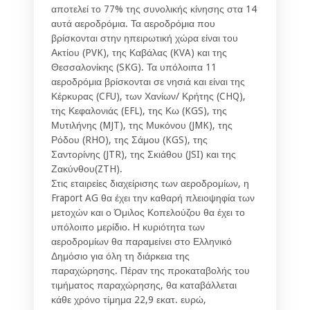
αποτελεί το 77% της συνολικής κίνησης στα 14
αυτά αεροδρόμια. Τα αεροδρόμια που
βρίσκονται στην ηπειρωτική χώρα είναι του
Ακτίου (PVK), της Καβάλας (KVA) και της
Θεσσαλονίκης (SKG). Τα υπόλοιπα 11
αεροδρόμια βρίσκονται σε νησιά και είναι της
Κέρκυρας (CFU), των Χανίων/ Κρήτης (CHQ),
της Κεφαλονιάς (EFL), της Κω (KGS), της
Μυτιλήνης (MJT), της Μυκόνου (JMK), της
Ρόδου (RHO), της Σάμου (KGS), της
Σαντορίνης (JTR), της Σκιάθου (JSI) και της
Ζακύνθου(ZTH).
Στις εταιρείες διαχείρισης των αεροδρομίων, η
Fraport AG θα έχει την καθαρή πλειοψηφία των
μετοχών και ο Όμιλος Κοπελούζου θα έχει το
υπόλοιπο μερίδιο. Η κυριότητα των
αεροδρομίων θα παραμείνει στο Ελληνικό
Δημόσιο για όλη τη διάρκεια της
παραχώρησης. Πέραν της προκαταβολής του
τιμήματος παραχώρησης, θα καταβάλλεται
κάθε χρόνο τίμημα 22,9 εκατ. ευρώ,