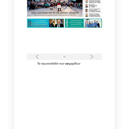
Τα
πρωτοσέλιδα
των
εφημερίδων