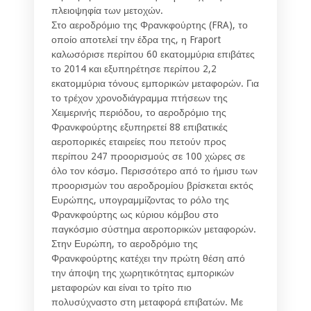
πλειοψηφία των μετοχών.
Στο αεροδρόμιο της Φρανκφούρτης (FRA), το
οποίο αποτελεί την έδρα της, η Fraport
καλωσόρισε περίπου 60 εκατομμύρια επιβάτες
το 2014 και εξυπηρέτησε περίπου 2,2
εκατομμύρια τόνους εμπορικών μεταφορών. Για
το τρέχον χρονοδιάγραμμα πτήσεων της
Χειμερινής περιόδου, το αεροδρόμιο της
Φρανκφούρτης εξυπηρετεί 88 επιβατικές
αεροπορικές εταιρείες που πετούν προς
περίπου 247 προορισμούς σε 100 χώρες σε
όλο τον κόσμο. Περισσότερο από το ήμισυ των
προορισμών του αεροδρομίου βρίσκεται εκτός
Ευρώπης, υπογραμμίζοντας το ρόλο της
Φρανκφούρτης ως κύριου κόμβου στο
παγκόσμιο σύστημα αεροπορικών μεταφορών.
Στην Ευρώπη, το αεροδρόμιο της
Φρανκφούρτης κατέχει την πρώτη θέση από
την άποψη της χωρητικότητας εμπορικών
μεταφορών και είναι το τρίτο πιο
πολυσύχναστο στη μεταφορά επιβατών. Με