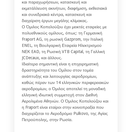
και παραχωρήσεων, κατασκευή και
εκμετάλλευση ακινήτων, διαφήμιση, εκθεσιακά
και συνεδριακά κέντρα, κατασκευή και
διαχείριση έργων μεγάλης κλίμακας.
Ο Όμιλος Κοπελούζου έχει μεικτές εταιρείες με
πολυεθνικούς ομίλους, όπως: τη Γερμανική
Fraport AG, τη ρωσική Gazprom, την Ιταλική
ENEL, τη Βουλγαρική Εταιρεία Ηλεκτρισμού
ΝΕΚ EAD, τη Ρωσική VTB Capital, τη Γαλλική
JCDecaux, και άλλους.
Ιδιαίτερα σημαντική είναι η επιχειρηματική
δραστηριότητα του Ομίλου στον τομέα
ανάπτυξης και λειτουργίας αεροδρομίων,
καθώς πέραν των 14 ελληνικών περιφερειακών
αεροδρομίων, ο Όμιλος αποτελεί τη μοναδική
ελληνική ιδιωτική συμμετοχή στον Διεθνή
Αερολιμένα Αθηνών. Ο Όμιλος Κοπελούζου και
η Fraport είναι εταίροι στην κοινοπραξία που
διαχειρίζεται το Αεροδρόμιο Pulkovo, της Αγίας
Πετρούπολης, στην Ρωσία.