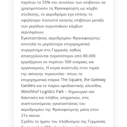
περίπου το 55% του συνόλου των επιβατών να
χρησιμοποιούν τη Φρανκφούρτη ως κόμβο
σύνδεσης, το αεροδρόμιο έχει επίσης το
υψηλότερο ποσοστό κίνησης επιβατών μεταξύ
των μεγάλων ευρωπαϊκών κόμβων
αερολιμένων.
Εγκαταστάσεις αεροδρομίου Φρανκφούρτης:
αποτελεί το μεγαλύτερο επιχειρηματικό
συγκρότημα στη Γερμανία, καθώς
απασχολούνται περισσότεροι από 80.000
εργαζόμενοι σε περίπου 500 εταιρείες και
οργανισμούς. Η κύρια ανάπτυξη στον τομέα
της ακίνητης περιουσίας- όπως τα
επιχειρηματικά πάρκα The Squaire, the Gateway
Gardens και το πάρκο εφοδιαστικής αλυσίδας
Mönchhof Logistics Park – δημιουργεί νέα
διάσταση και πλήθος υπηρεσιών, στις
αναπτυσσόμενες εγκαταστάσεις του
αεροδρομίου της Φρανκφούρτης μέσα στον
21ο αιώνα.
Σχεδόν το ήμισυ του πληθυσμού της Γερμανίας