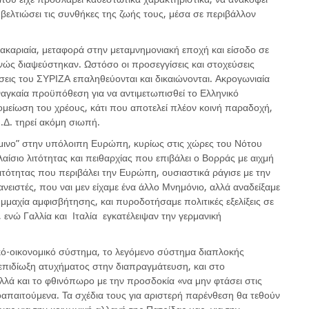
βελτιώσει τις συνθήκες της ζωής τους, μέσα σε περιβάλλον
ακαριαία, μεταφορά στην μεταμνημονιακή εποχή και είσοδο σε
νώς διαψεύστηκαν. Ωστόσο οι προσεγγίσεις και στοχεύσεις
ύσεις του ΣΥΡΙΖΑ επαληθεύονται και δικαιώνονται. Ακρογωνιαία
αναγκαία προϋπόθεση για να αντιμετωπισθεί το Ελληνικό
ομείωση του χρέους, κάτι που αποτελεί πλέον κοινή παραδοχή,
Ν.Δ. τηρεί ακόμη σιωπή.
όμινο” στην υπόλοιπη Ευρώπη, κυρίως στις χώρες του Νότου
σιο λιτότητας και πειθαρχίας που επιβάλει ο Βορράς με αιχμή
λιτότητας που περιβάλει την Ευρώπη, ουσιαστικά ράγισε με την
ειστές, που ναι μεν είχαμε ένα άλλο Μνημόνιο, αλλά αναδείξαμε
υμμαχία αμφισβήτησης, και πυροδοτήσαμε πολιτικές εξελίξεις σε
 ενώ Γαλλία και Ιταλία εγκατέλειψαν την γερμανική
κό-οικονομικό σύστημα, το λεγόμενο σύστημα διαπλοκής
ν επιδίωξη ατυχήματος στην διαπραγμάτευση, και στο
λά και το φθινόπωρο με την προσδοκία «να μην φτάσει στις
απαιτούμενα. Τα σχέδια τους για αριστερή παρένθεση θα τεθούν