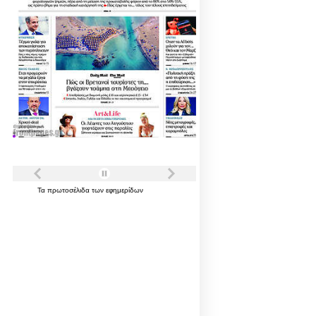
Τα
πρωτοσέλιδα
των
εφημερίδων