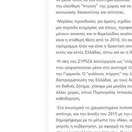
την ελεύθερη “πτώση” της χώρας και να 
κοινωνικής δικαιοσύνης και ισότητας.
-Μεγάλες προσδοκίες για άμεση, σχεδόν 
μια περίοδο ευημερίας για όλους, προφα
μένουν ανοικτές και οι θεμελιώδεις αναλ
είναι η σταθερή θέση από το 2010, ότι 
πρόγραμμα ήταν και είναι η δραστική απ
εντός και εκτός Ελλάδας, έστω και αν η 
-Η νίκη του ΣΥΡΙΖΑ λειτούργησε ως “ντ
που ασφυκτιούσαν μέσα στο αυστηρό πλαί
την Γερμανία. Ο “γυάλινος πύργος” της 
διαπραγμάτευση της Ελλάδας με τους δαν
σε διεθνές ζήτημα, χτίσαμε μια μεγάλη σ
άλλες χώρες, όπως Πορτογαλία, Ισπανία,
καθοδήγηση.
-Στο εσωτερικό το χρεωκοπημένο πολιτι
απέτυχε, και την άνοιξη του 2015 με τη
δημοψήφισμα με το μέτωπο του «Ναι», αλ
γιορτές η κυβέρνηση», με αφορμή τα προ