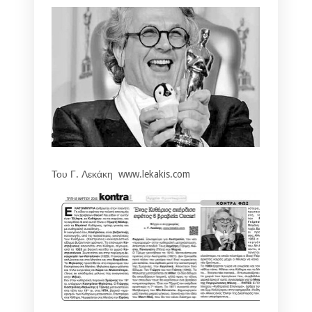
Του Γ. Λεκάκη www.lekakis.com