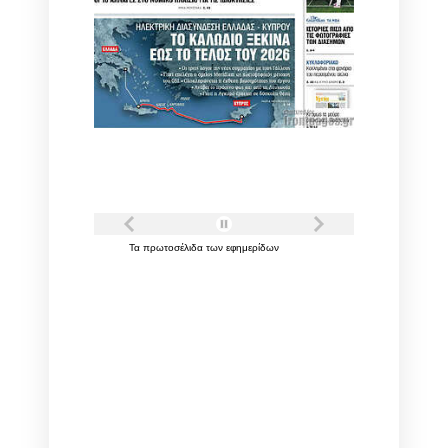
Τα
πρωτοσέλιδα
των
εφημερίδων