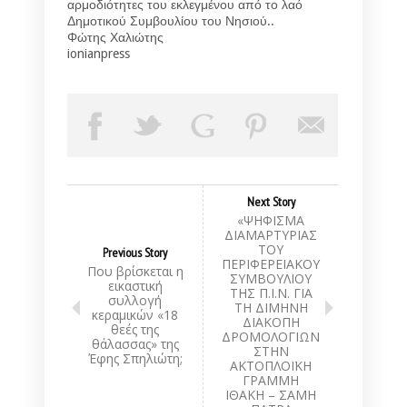
αρμοδιότητες του εκλεγμένου από το λαό
Δημοτικού Συμβουλίου του Νησιού..
Φώτης Χαλιώτης
ionianpress
Next Story
«ΨΗΦΙΣΜΑ
ΔΙΑΜΑΡΤΥΡΙΑΣ
ΤΟΥ
Previous Story
ΠΕΡΙΦΕΡΕΙΑΚΟΥ
Που βρίσκεται η
ΣΥΜΒΟΥΛΙΟΥ
εικαστική
ΤΗΣ Π.Ι.Ν. ΓΙΑ
συλλογή
ΤΗ ΔΙΜΗΝΗ
κεραμικών «18
ΔΙΑΚΟΠΗ
θεές της
ΔΡΟΜΟΛΟΓΙΩΝ
θάλασσας» της
ΣΤΗΝ
Έφης Σπηλιώτη;
ΑΚΤΟΠΛΟΪΚΗ
ΓΡΑΜΜΗ
ΙΘΑΚΗ – ΣΑΜΗ