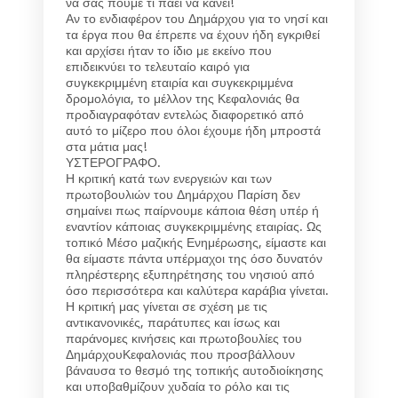
να σας πούμε τι πάει να κάνει!
Αν το ενδιαφέρον του Δημάρχου για το νησί και
τα έργα που θα έπρεπε να έχουν ήδη εγκριθεί
και αρχίσει ήταν το ίδιο με εκείνο που
επιδεικνύει το τελευταίο καιρό για
συγκεκριμμένη εταιρία και συγκεκριμμένα
δρομολόγια, το μέλλον της Κεφαλονιάς θα
προδιαγραφόταν εντελώς διαφορετικό από
αυτό το μίζερο που όλοι έχουμε ήδη μπροστά
στα μάτια μας!
ΥΣΤΕΡΟΓΡΑΦΟ.
Η κριτική κατά των ενεργειών και των
πρωτοβουλιών του Δημάρχου Παρίση δεν
σημαίνει πως παίρνουμε κάποια θέση υπέρ ή
εναντίον κάποιας συγκεκριμμένης εταιρίας. Ως
τοπικό Μέσο μαζικής Ενημέρωσης, είμαστε και
θα είμαστε πάντα υπέρμαχοι της όσο δυνατόν
πληρέστερης εξυπηρέτησης του νησιού από
όσο περισσότερα και καλύτερα καράβια γίνεται.
Η κριτική μας γίνεται σε σχέση με τις
αντικανονικές, παράτυπες και ίσως και
παράνομες κινήσεις και πρωτοβουλίες του
ΔημάρχουΚεφαλονιάς που προσβάλλουν
βάναυσα το θεσμό της τοπικής αυτοδιοίκησης
και υποβαθμίζουν χυδαία το ρόλο και τις