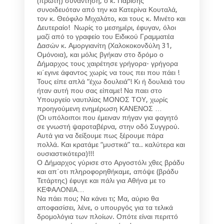
(πρώτη) συνάντηση, ο κ. Παρίσης
συνοιδευόταν από την κα Κατερίνα Κουταλά,
τον κ. Θεόφιλο Μιχαλάτο, και τους κ. Μινέτο και
Δευτεραίο! Νωρίς το μεσημέρι, έφυγαν, όλοι
μαζί από το γραφείο του Ειδικού Γραμματέα
Δασών κ. Αμοργιανίτη (Χαλοκοκονδύλη 31,
Ομόνοια), και μόλις βγήκαν στο δρόμο ο
Δήμαρχος τους χαιρέτησε γρήγορα- γρήγορα
κι΄εγινε άφαντος χωρίς να τους πει που πάει !
Τους είπε απλά “έχω δουλειά”! Κι ή δουλειά του
ήταν αυτή που σας είπαμε! Να παει στο
Υπουργείο ναυτιλίας ΜΟΝΟΣ ΤΟΥ, χωρίς
προηγούμενη ενημέρωση ΚΑΝΕΝΟΣ …
(Οι υπόλοιποι που έμειναν πήγαν για φαγητό
σε γνωστή ψαροταβέρνα, στην οδό Συγγρού.
Αυτά για να δείξουμε πως ξέρουμε πάρα
πολλά. Και κρατάμε “μυστικά” τα.. καλύτερα και
ουσιαστικότερα)!!!
Ο Δήμαρχος γύρισε στο Αργοστόλι χθες βράδυ
και απ΄οτι πληροφορηθήκαμε, απόψε (βράδυ
Τετάρτης) έφυγε και πάλι για Αθήνα με το
ΚΕΦΑΛΟΝΙΑ…
Να πάει που; Να κάνει τι; Μα, αύριο θα
αποφασίσει, λένε, ο υπουργός για τα τελικά
δρομολόγια των πλοίων. Οπότε είναι περιττό