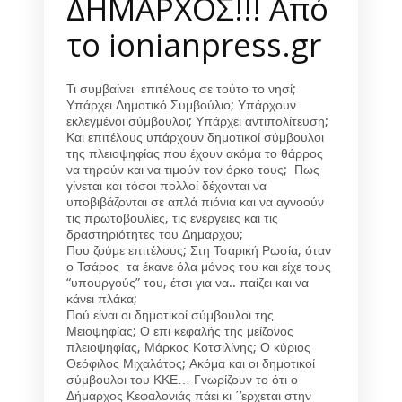
ΔΗΜΑΡΧΟΣ!!! Από
το ionianpress.gr
Τι συμβαίνει επιτέλους σε τούτο το νησί;
Υπάρχει Δημοτικό Συμβούλιο; Υπάρχουν
εκλεγμένοι σύμβουλοι; Υπάρχει αντιπολίτευση;
Και επιτέλους υπάρχουν δημοτικοί σύμβουλοι
της πλειοψηφίας που έχουν ακόμα το θάρρος
να τηρούν και να τιμούν τον όρκο τους; Πως
γίνεται και τόσοι πολλοί δέχονται να
υποβιβάζονται σε απλά πιόνια και να αγνοούν
τις πρωτοβουλίες, τις ενέργειες και τις
δραστηριότητες του Δημαρχου;
Που ζούμε επιτέλους; Στη Τσαρική Ρωσία, όταν
ο Τσάρος τα έκανε όλα μόνος του και είχε τους
“υπουργούς” του, έτσι για να.. παίζει και να
κάνει πλάκα;
Πού είναι οι δημοτικοί σύμβουλοι της
Μειοψηφίας; Ο επι κεφαλής της μείζονος
πλειοψηφίας, Μάρκος Κοτσιλίνης; Ο κύριος
Θεόφιλος Μιχαλάτος; Ακόμα και οι δημοτικοί
σύμβουλοι του ΚΚΕ… Γνωρίζουν το ότι ο
Δήμαρχος Κεφαλονιάς πάει κι ΄’ερχεται στην