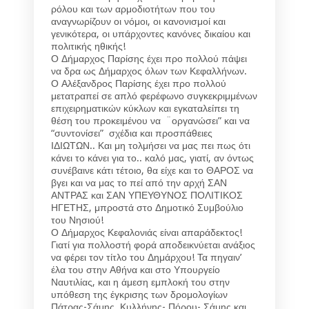
ρόλου και των αρμοδιοτήτων που του
αναγνωρίζουν οι νόμοι, οι κανονισμοί και
γενικότερα, οι υπάρχοντες κανόνες δικαίου και
πολιτικής ηθικής!
Ο Δήμαρχος Παρίσης έχει προ πολλού πάψει
να δρα ως Δήμαρχος όλων των Κεφαλλήνων.
Ο Αλέξανδρος Παρίσης έχει προ πολλού
μετατραπεί σε απλό φερέφωνο συγκεκριμμένων
επιχειρηματικών κύκλων και εγκαταλείπει τη
θέση του προκειμένου να ¨οργανώσει” και να
“συντονίσει” σχέδια και προσπάθειες
ΙΔΙΩΤΩΝ.. Και μη τολμήσει να μας πει πως ότι
κάνει το κάνει για το.. καλό μας, γιατί, αν όντως
συνέβαινε κάτι τέτοιο, θα είχε και το ΘΑΡΟΣ να
βγει και να μας το πεί από την αρχή ΣΑΝ
ΑΝΤΡΑΣ και ΣΑΝ ΥΠΕΥΘΥΝΟΣ ΠΟΛΙΤΙΚΟΣ
ΗΓΕΤΗΣ, μπροστά στο Δημοτικό Συμβούλιο
του Νησιού!
Ο Δήμαρχος Κεφαλονιάς είναι απαράδεκτος!
Γιατί για πολλοστή φορά αποδεικνύεται ανάξιος
να φέρει τον τίτλο του Δημάρχου! Τα πηγαιν’
έλα του στην Αθήνα και στο Υπουργείο
Ναυτιλίας, και η άμεση εμπλοκή του στην
υπόθεση της έγκρισης των δρομολογίων
Πάτρας-Σάμης, Κυλλήνης- Πόρου- Σάμης και