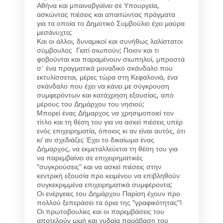
Αθήνα και μπαινοβγαίνει σε Υπουργεία,
ασκώντας πιέσεις και απαιτώντας πράγματα
για τα οποία το Δημοτικό Συμβούλιο έχει μαύρα
μεσάνυχτα;
Και οι άλλοι, δυναμικοί και συνήθως λαλίστατοι
σύμβουλοι; Γιατί σιωπούν; Ποιον και τι
φοβούνται και παραμένουν σιωπηλοί, μπροστά
σ΄ ένα πραγματικά μοναδικό σκάνδαλο που
εκτυλίσσεται, μέρες τώρα στη Κεφαλονιά, ένα
σκάνδαλο που έχει να κάνει με σύγκρουση
συμφερόντων και κατάχρηση εξουσίας, από
μέρους του Δημάρχου του νησιού;
Μπορεί ένας Δήμαρχος να χρησιμοποιεί τον
τίτλο και τη θέση του για να ασκεί πιέσεις υπέρ
ενός επιχειρηματία, όποιος κι αν είναι αυτός, ότι
κι’ αν σχεδιάζει; Έχει το δικαίωμα ένας
Δήμαρχος, να εκμεταλλεύεται τη θέση του για
να παρεμβαίνει σε επιχειρηματικές
“συγκρούσεις” και να ασκεί πιέσεις στην
κεντρική εξουσία προ κειμένου να επιβληθούν
συγκεκριμμένα επιχειρηματικά συμφέροντα;
Οι ενέργειες του Δημάρχου Παρίση έχουν προ
πολλού ξεπεράσει τα όρια της “γραφικότητας”!
Οι πρωτοβουλίες και οι παρεμβάσεις του
αποτελούν ωμή και χυδαία παράβαση του