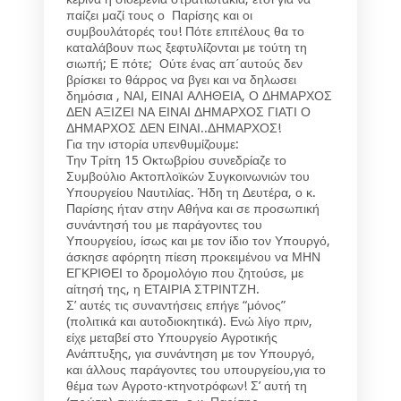
παίζει μαζί τους ο Παρίσης και οι
συμβουλάτορές του! Πότε επιτέλους θα το
καταλάβουν πως ξεφτυλίζονται με τούτη τη
σιωπή; Ε πότε; Ούτε ένας απ΄αυτούς δεν
βρίσκει το θάρρος να βγει και να δηλωσει
δημόσια , ΝΑΙ, ΕΙΝΑΙ ΑΛΗΘΕΙΑ, Ο ΔΗΜΑΡΧΟΣ
ΔΕΝ ΑΞΙΖΕΙ ΝΑ ΕΙΝΑΙ ΔΗΜΑΡΧΟΣ ΓΙΑΤΙ Ο
ΔΗΜΑΡΧΟΣ ΔΕΝ ΕΙΝΑΙ..ΔΗΜΑΡΧΟΣ!
Για την ιστορία υπενθυμίζουμε:
Την Τρίτη 15 Οκτωβρίου συνεδρίαζε το
Συμβούλιο Ακτοπλοϊκών Συγκοινωνιών του
Υπουργείου Ναυτιλίας. Ήδη τη Δευτέρα, ο κ.
Παρίσης ήταν στην Αθήνα και σε προσωπική
συνάντησή του με παράγοντες του
Υπουργείου, ίσως και με τον ίδιο τον Υπουργό,
άσκησε αφόρητη πίεση προκειμένου να ΜΗΝ
ΕΓΚΡΙΘΕΙ το δρομολόγιο που ζητούσε, με
αίτησή της, η ΕΤΑΙΡΙΑ ΣΤΡΙΝΤΖΗ.
Σ’ αυτές τις συναντήσεις επήγε “μόνος”
(πολιτικά και αυτοδιοκητικά). Ενώ λίγο πριν,
είχε μεταβεί στο Υπουργείο Αγροτικής
Ανάπτυξης, για συνάντηση με τον Υπουργό,
και άλλους παράγοντες του υπουργείου,για το
θέμα των Αγροτο-κτηνοτρόφων! Σ’ αυτή τη