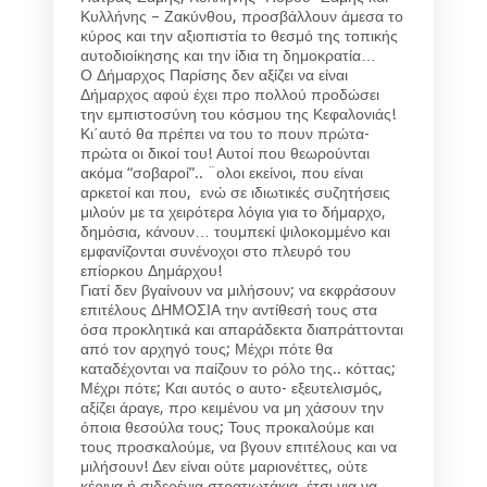
Κυλλήνης – Ζακύνθου, προσβάλλουν άμεσα το
κύρος και την αξιοπιστία το θεσμό της τοπικής
αυτοδιοίκησης και την ίδια τη δημοκρατία…
Ο Δήμαρχος Παρίσης δεν αξίζει να είναι
Δήμαρχος αφού έχει προ πολλού προδώσει
την εμπιστοσύνη του κόσμου της Κεφαλονιάς!
Κι΄αυτό θα πρέπει να του το πουν πρώτα-
πρώτα οι δικοί του! Αυτοί που θεωρούνται
ακόμα “σοβαροί”.. ¨ολοι εκείνοι, που είναι
αρκετοί και που, ενώ σε ιδιωτικές συζητήσεις
μιλούν με τα χειρότερα λόγια για το δήμαρχο,
δημόσια, κάνουν… τουμπεκί ψιλοκομμένο και
εμφανίζονται συνένοχοι στο πλευρό του
επίορκου Δημάρχου!
Γιατί δεν βγαίνουν να μιλήσουν; να εκφράσουν
επιτέλους ΔΗΜΟΣΙΑ την αντίθεσή τους στα
όσα προκλητικά και απαράδεκτα διαπράττονται
από τον αρχηγό τους; Μέχρι πότε θα
καταδέχονται να παίζουν το ρόλο της.. κόττας;
Μέχρι πότε; Και αυτός ο αυτο- εξευτελισμός,
αξίζει άραγε, προ κειμένου να μη χάσουν την
όποια θεσούλα τους; Τους προκαλούμε και
τους προσκαλούμε, να βγουν επιτέλους και να
μιλήσουν! Δεν είναι ούτε μαριονέττες, ούτε
κέρινα ή σιδερένια στρατιωτάκια, έτσι για να