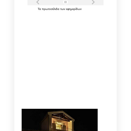
Τα
πρωτοσέλιδα
των
εφημερίδων