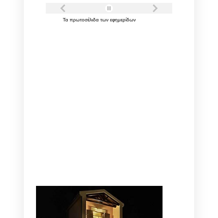
Τα
πρωτοσέλιδα
των
εφημερίδων