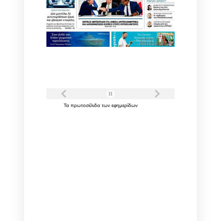
Τα
πρωτοσέλιδα
των
εφημερίδων