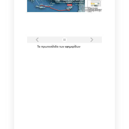
Τα
πρωτοσέλιδα
των
εφημερίδων