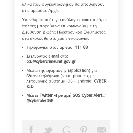
υλικά που συγκεντρώθηκαν θα υποβληθούν
στις αρμόδιες Αρχές.
Υπενθυμίζεται ότι για ανάλογα περιστατικά, οι
πολίτες μπορούν να επικοινωνούν με τη
Διεύθυνση Δίωξης Ηλεκτρονικού Εγκλήματος,
στα ακόλουθα στοιχεία επικοινωνίας:
Τηλεφωνικά στον αριθμό:
111 88
Στέλνοντας e-mail στο:
ccu@cybercrimeunit.gov.gr
Μέσω της εφαρμογής (application) για
έξυπνα τηλέφωνα (smart phones), με
λειτουργικό σύστημα iOS – android:
CYBER
KID
Μέσω
Twitter «
Γραμμή
SOS Cyber Alert
»:
@cyberalertGR