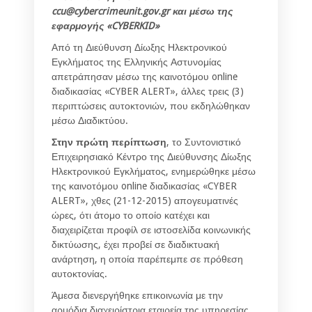
ccu@cybercrimeunit.gov.gr και μέσω της
εφαρμογής «CYBERKID»
Από τη Διεύθυνση Δίωξης Ηλεκτρονικού
Εγκλήματος της Ελληνικής Αστυνομίας
απετράπησαν μέσω της καινοτόμου online
διαδικασίας «CYBER ALERT», άλλες τρεις (3)
περιπτώσεις αυτοκτονιών, που εκδηλώθηκαν
μέσω Διαδικτύου.
Στην πρώτη περίπτωση
, το Συντονιστικό
Επιχειρησιακό Κέντρο της Διεύθυνσης Δίωξης
Ηλεκτρονικού Εγκλήματος, ενημερώθηκε μέσω
της καινοτόμου online διαδικασίας «CYBER
ALERT», χθες (21-12-2015) απογευματινές
ώρες, ότι άτομο το οποίο κατέχει και
διαχειρίζεται προφίλ σε ιστοσελίδα κοινωνικής
δικτύωσης, έχει προβεί σε διαδικτυακή
ανάρτηση, η οποία παρέπεμπε σε πρόθεση
αυτοκτονίας.
Άμεσα διενεργήθηκε επικοινωνία με την
αρμόδια διαχειρίστρια εταιρεία της υπηρεσίας