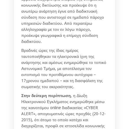
κοινωνικής δικτύωσης και προέκυψε ότι η
ανωτέρω ανάρτηση έγινε από διαδικτυακή
σύνδεση που αντιστοιχεί σε ημεδαπό πάροχο
υπηρεσιών διαδικτύου. Από περαιτέρω
αλληλογραφία με τον εν λόγω πάροχο,
προέκυψε γεωγραφικά η επίμαχη σύνδεση
διαδικτύου.
Βραδινές ώρες της ίδιας ημέρας
ταυτοποιήθηκαν τα ηλεκτρονικά ίχνη της
ανάρτησης και αμέσως ενημερώθηκε το τοπικό
Αστυνομικό Τμήμα, με αποτέλεσμα τον
εντοπισμό του προτιθέμενου αυτόχειρα –
17χρονου ημεδαπού – και τη διασφάλιση της
σωματικής του ακεραιότητας.
Στην δεύτερη περίπτωση
, η Δίωξη
Ηλεκτρονικού Εγκλήματος ενημερώθηκε μέσω
της καινοτόμου online διαδικασίας «CYBER
ALERT», απογευματινές ώρες προχθές (20-12-
2015), ότι άτομο το οποίο κατέχει και
διαχειρίζεται, προφίλ σε ιστοσελίδα κοινωνικής