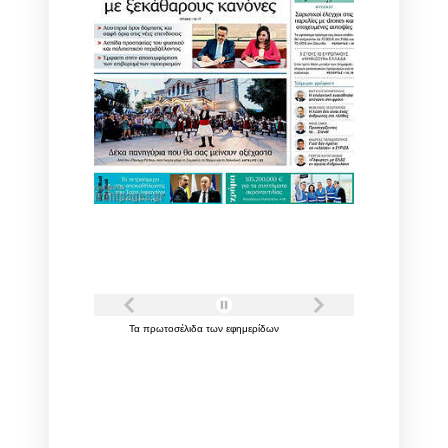
Τα
πρωτοσέλιδα
των
εφημερίδων