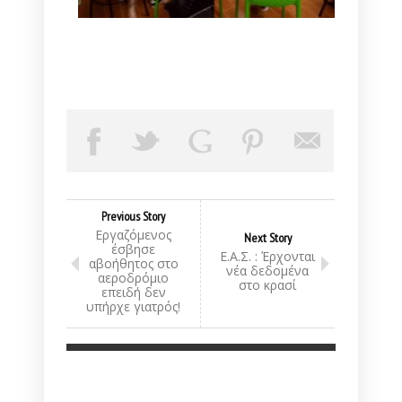
Previous Story
Εργαζόμενος
Next Story
έσβησε
Ε.Α.Σ. : Έρχονται
αβοήθητος στο
νέα δεδομένα
αεροδρόμιο
στο κρασί
επειδή δεν
υπήρχε γιατρός!