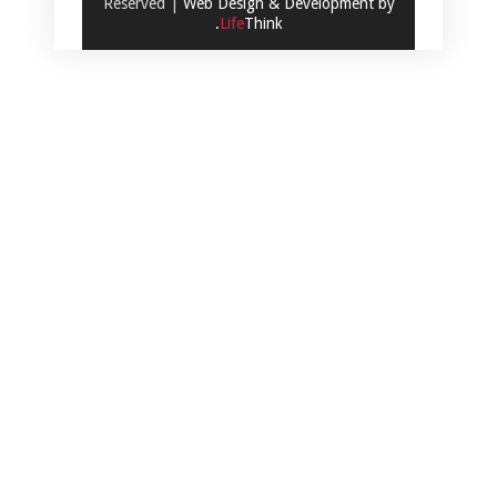
Reserved |
Web Design & Development by
.
Life
Think