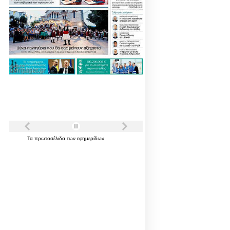
Τα
πρωτοσέλιδα
των
εφημερίδων