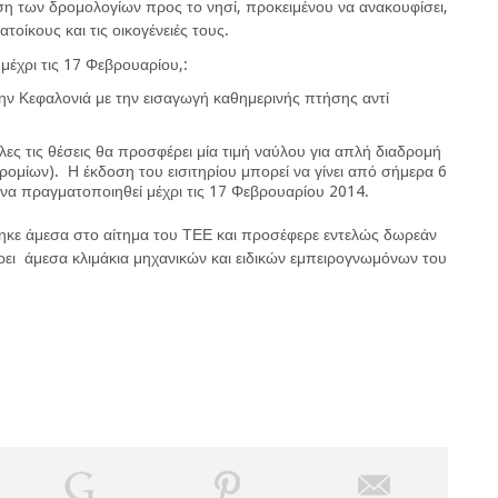
ση των δρομολογίων προς το νησί, προκειμένου να ανακουφίσει,
τοίκους και τις οικογένειές τους.
ι
μέχρι τις 17 Φεβ
ρουαρίου,:
την Κεφαλονιά με την εισαγωγή
καθημερινής πτήσης
αντί
 όλες τις θέσεις θα προσφέρει μία τιμή ναύλου για απλή διαδρομή
ομίων). Η έκδοση του εισιτηρίου μπορεί να γίνει από σήμερα 6
 να πραγματοποιηθεί μέχρι τις 17 Φεβρουαρίου 2014.
ηκε άμεσα στο αίτημα του ΤΕΕ και προσέφερε εντελώς δωρεάν
ρει άμεσα κλιμάκια μηχανικών και ειδικών εμπειρογνωμόνων του