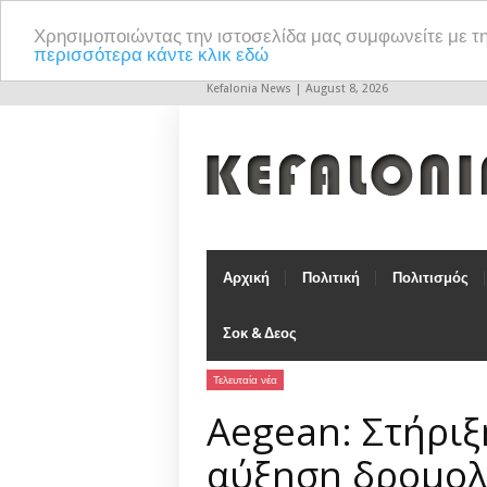
Χρησιμοποιώντας την ιστοσελίδα μας συμφωνείτε με τ
περισσότερα κάντε κλικ εδώ
Kefalonia News | August 8, 2026
Αρχική
Πολιτική
Πολιτισμός
Σοκ & Δεος
Τελευταία νέα
Aegean: Στήριξ
αύξηση δρομολο