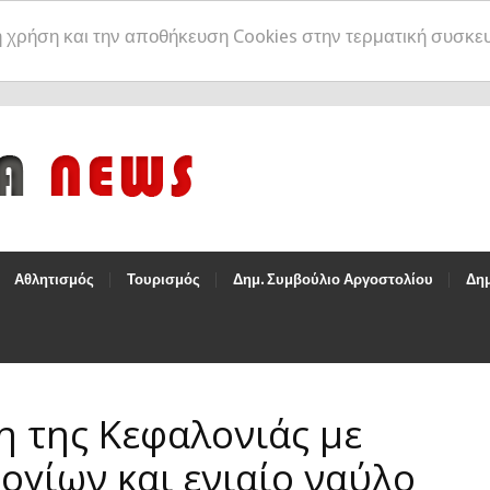
η χρήση και την αποθήκευση Cookies στην τερματική συσκε
Αθλητισμός
Τουρισμός
Δημ. Συμβούλιο Αργοστολίου
Δημ
η της Κεφαλονιάς με
γίων και ενιαίο ναύλο