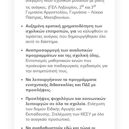
ανέγερση νέων σχολικών μονάδων με βάση
ο
ο
τις ανάγκες. (ΓΕΛ Ληξουρίου, 2
και 3
Γυμνάσια Αργοστολίου, Γυμνάσια – Λύκεια
Πάστρας, Μεσοβουνίων.
Αυξημένη κρατική χρηματοδότηση των
σχολικών επιτροπών, για
να καλυφθούν οι
τεράστιες ανάγκες που δημιουργήθηκαν όλο
αυτό το διάστημα.
Αναπροσαρμογή των αναλυτικών
προγραμμάτων και της σχολική ύλης.
Εντοπισμός μαθησιακών κενών που
προέκυψαν και παιδαγωγικός σχεδιασμός για
την αντιμετώπισή τους.
Να λειτουργήσουν τα προγράμματα
ενισχυτικής διδασκαλίας και ΠΔΣ με
προσλήψεις.
Προσλήψεις ψυχολόγων και κοινωνικών
λειτουργών σε όλα τα σχολεία.
Ενίσχυση
των δομών Ειδικής Αγωγής και
Εκπαίδευσης. Στελέχωση των ΚΕΣΥ με όλο
το αναγκαίο προσωπικό.
Να αναβαθμιστούν εδώ και τώρα οι