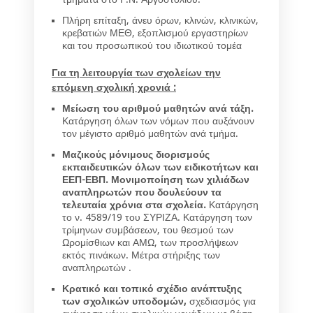
Πλήρη επίταξη, άνευ όρων, κλινών, κλινικών,
κρεβατιών ΜΕΘ, εξοπλισμού εργαστηρίων
και του προσωπικού του ιδιωτικού τομέα
Για τη λειτουργία των σχολείων την
επόμενη σχολική χρονιά :
Μείωση του αριθμού μαθητών ανά τάξη.
Κατάργηση όλων των νόμων που αυξάνουν
τον μέγιστο αριθμό μαθητών ανά τμήμα.
Μαζικούς μόνιμους διορισμούς
εκπαιδευτικών όλων των ειδικοτήτων και
ΕΕΠ-ΕΒΠ. Μονιμοποίηση των χιλιάδων
αναπληρωτών που δουλεύουν τα
τελευταία χρόνια στα σχολεία.
Κατάργηση
το ν. 4589/19 του ΣΥΡΙΖΑ. Κατάργηση των
τρίμηνων συμβάσεων, του θεσμού των
Ωρομίσθιων και ΑΜΩ, των προσλήψεων
εκτός πινάκων. Μέτρα στήριξης των
αναπληρωτών .
Κρατικό και τοπικό σχέδιο ανάπτυξης
των σχολικών υποδομών,
σχεδιασμός για