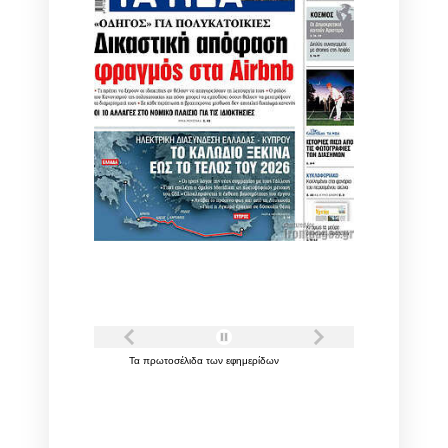
Τα
πρωτοσέλιδα
των
εφημερίδων