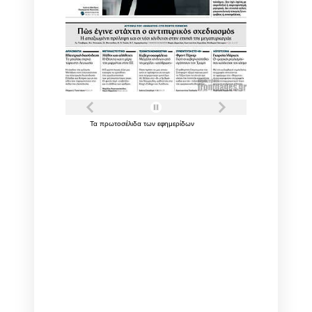
Τα
πρωτοσέλιδα
των
εφημερίδων