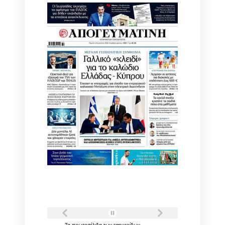
Τα
πρωτοσέλιδα
των
εφημερίδων