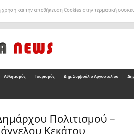
η χρήση και την αποθήκευση Cookies στην τερματική συσκε
Αθλητισμός
Τουρισμός
Δημ. Συμβούλιο Αργοστολίου
Δημ
Δημάρχου Πολιτισμού –
υάγγελου Κεκάτου