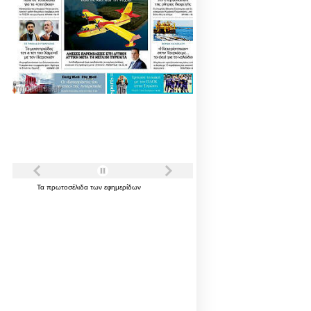
Τα
πρωτοσέλιδα
των
εφημερίδων