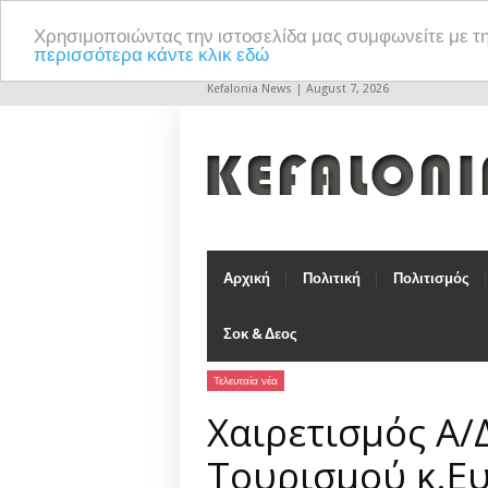
Χρησιμοποιώντας την ιστοσελίδα μας συμφωνείτε με τ
περισσότερα κάντε κλικ εδώ
Kefalonia News | August 7, 2026
Αρχική
Πολιτική
Πολιτισμός
Σοκ & Δεος
Τελευταία νέα
Χαιρετισμός Α/
Τουρισμού κ.Ε