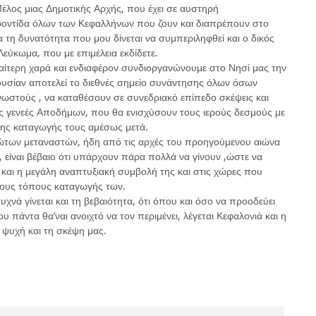
έλος μιας Δημοτικής Αρχής, που έχει σε αυστηρή
ροντίδα όλων των Κεφαλλήνων που ζουν και διαπρέπουν στο
ια τη δυνατότητα που μου δίνεται να συμπεριληφθεί και ο δικός
εύκωμα, που με επιμέλεια εκδίδετε.
αίτερη χαρά και ενδιαφέρον συνδιοργανώνουμε στο Νησί μας την
υσίαν αποτελεί το διεθνές σημείο συνάντησης όλων όσων
νωστούς , να καταθέσουν σε συνεδριακό επίπεδο σκέψεις και
ες γενεές Αποδήμων, που θα ενισχύσουν τους ιερούς δεσμούς με
της καταγωγής τους αμέσως μετά.
ώτων μεταναστών, ήδη από τις αρχές του προηγούμενου αιώνα
, είναι βέβαιο ότι υπάρχουν πάρα πολλά να γίνουν ,ώστε να
 και η μεγάλη αναπτυξιακή συμβολή της και στις χώρες που
τους τόπους καταγωγής των.
χνά γίνεται και τη βεβαιότητα, ότι όπου και όσο να προοδεύει
υ πάντα θα’ναι ανοιχτό να τον περιμένει, λέγεται Κεφαλονιά και η
 ψυχή και τη σκέψη μας.