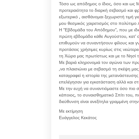
Τόσο ως απόδημος ο ίδιος, όσο και ως Μ
προτεραιότητα το διαρκή σεβασμό και φ
εξωτερικό , αισθάνομαι ξεχωριστή τιμή γ
μου θεσμικός χαιρετισμός στο πολύτιμο Λ
Η “Εβδομάδα του Απόδημου”, που με ιδι
πρώτη εβδομάδα κάθε Αυγούστου, κατ’ ο
επιθυμούν να συναντήσουν φίλους και γ
προτάσεις χρήσιμες κυρίως στις νεώτερ
τη Χώρα μας πρωτίστως και με το Νησί 
Με βαριά κληρονομιά τον αγώνα των πρ
,να πλαισιώνει με σεβασμό τη σκέψη μας
καταγραφεί η ιστορία της μετανάστευσης
επελέγησαν για εγκατάσταση αλλά και σ
Με την ευχή να συναντιόμαστε όσο πιο συ
κάποιος, το συναισθηματικό Σπίτι του, πο
διεύθυνση είναι ανεξίτηλα γραμμένη στην
Με εκτίμηση
Ευάγγελος Κεκάτος