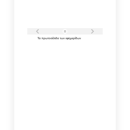
Τα
πρωτοσέλιδα
των
εφημερίδων