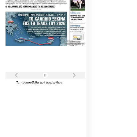
Τα
πρωτοσέλιδα
των
εφημερίδων