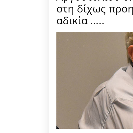
στη δίχως προ
αδικία …..