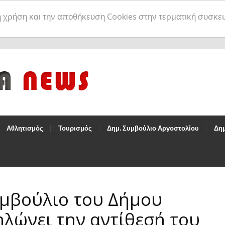
η χρήση και την αποθήκευση Cookies στην τερματική συσκε
Αθλητισμός
Τουρισμός
Δημ. Συμβούλιο Αργοστολίου
Δημ
υμβούλιο του Δήμου
λώνει την αντίθεσή του