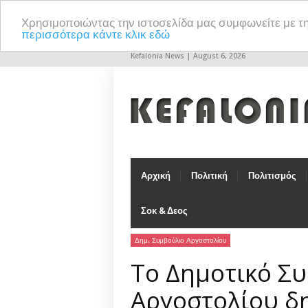
Χρησιμοποιώντας την ιστοσελίδα μας συμφωνείτε με τ
περισσότερα κάντε κλικ εδώ
Kefalonia News | August 6, 2026
Αρχική
Πολιτική
Πολιτισμός
Σοκ & Δεος
Δημ. Συμβούλιο Αργοστολίου
Το Δημοτικό Σ
Αργοστολίου δη