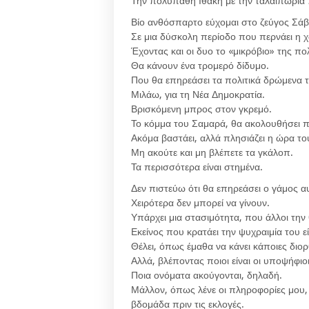
Την πολύπαθη Ιθάκη με την ταλαιπωρία π
Βίο ανθόσπαρτο εύχομαι στο ζεύγος Σά
Σε μια δύσκολη περίοδο που περνάει η 
Έχοντας και οι δυο το «μικρόβιο» της πο
Θα κάνουν ένα τρομερό δίδυμο.
Που θα επηρεάσει τα πολιτικά δρώμενα τ
Μιλάω, για τη Νέα Δημοκρατία.
Βρισκόμενη μπρος στον γκρεμό.
Το κόμμα του Σαμαρά, θα ακολουθήσει
Ακόμα βαστάει, αλλά πλησιάζει η ώρα τ
Μη ακούτε και μη βλέπετε τα γκάλοπ.
Τα περισσότερα είναι στημένα.
Δεν πιστεύω ότι θα επηρεάσει ο γάμος α
Χειρότερα δεν μπορεί να γίνουν.
Υπάρχει μια στασιμότητα, που άλλοι την
Εκείνος που κρατάει την ψυχραιμία του ε
Θέλει, όπως έμαθα να κάνει κάποιες διορ
Αλλά, βλέποντας ποιοι είναι οι υποψήφιο
Ποια ονόματα ακούγονται, δηλαδή.
Μάλλον, όπως λένε οι πληροφορίες μου, 
βδομάδα πριν τις εκλογές.