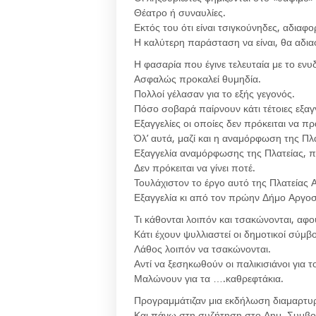
Θέατρο ή συναυλίες.
Εκτός του ότι είναι τσιγκούνηδες, αδιαφο
Η καλύτερη παράσταση να είναι, θα αδι
Η φασαρία που έγινε τελευταία με το ενυ
Ασφαλώς προκαλεί θυμηδία.
Πολλοί γέλασαν για το εξής γεγονός.
Πόσο σοβαρά παίρνουν κάτι τέτοιες εξαγγ
Εξαγγελίες οι οποίες δεν πρόκειται να 
Όλ’ αυτά, μαζί και η αναμόρφωση της Πλ
Εξαγγελία αναμόρφωσης της Πλατείας, π
Δεν πρόκειται να γίνει ποτέ.
Τουλάχιστον το έργο αυτό της Πλατείας 
Εξαγγελία κι από τον πρώην Δήμο Αργοσ
Τι κάθονται λοιπόν και τσακώνονται, αφού
Κάτι έχουν ψυλλιαστεί οι δημοτικοί σύμβο
Λάθος λοιπόν να τσακώνονται.
Αντί να ξεσηκωθούν οι παλικισιάνοι για
Μαλώνουν για τα ….καθρεφτάκια.
Προγραμμάτιζαν μια εκδήλωση διαμαρτυρ
Και πάνω στη συζήτηση στο Δημ. Συμβού