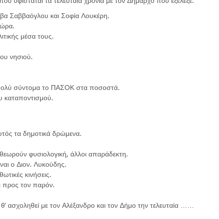
ου υφίσταται τα τελευταία χρόνια με τον Δήμαρχο που εξέλεξε.
ββα Σαββαόγλου και Σοφία Λουκέρη.
χώρα.
λιτικής μέσα τους.
ου νησιού.
 πολύ σύντομα το ΠΑΣΟΚ στα ποσοστά.
ου καταποντισμού.
υτός τα δημοτικά δρώμενα.
 θεωρούν φυσιολογική, άλλοι απαράδεκτη.
ίναι ο Διον. Λυκούδης.
θωτικές κινήσεις.
ι προς τον παρόν.
θ’ ασχοληθεί με τον Αλέξανδρο και τον Δήμο την τελευταία ……