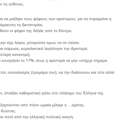
 τις ευθύνες.
.
για να μαζέψει τους ψήφους των αριστερών, για να παραμείνει η
άρρευση τη Δικτατορίας.
ούν οι ψήφοι της δεξιάς από το Κέντρο.
ν είχε λέγειν, μπορούσε όμως να σε πείσει.
και σάρωσε, κυριολεκτικά λεηλάτησε την Αριστερά.
εύτερη κατανομή;
α κυνηγήσει το 17%, ίσως η αριστερά να μην υπήρχε σήμερα.
.
ός σοσιαλισμός (τρομάρα του), να την διαλύσουν και τότε αλλά
ς», έπαιξαν καθοριστικό ρόλο στο πλάσιμο του Έλληνα της
 εξαρτιόνταν από πόσο ωραία μίλαγε ο …ηγέτης.
ο Κώστας.
ει ποτέ από την ελληνική πολιτική σκηνή.