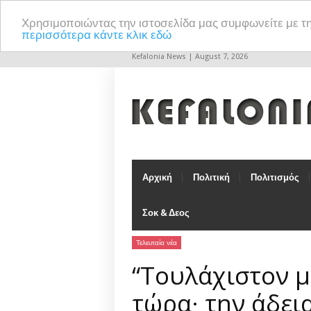
Χρησιμοποιώντας την ιστοσελίδα μας συμφωνείτε με τ
περισσότερα κάντε κλικ εδώ
Kefalonia News | August 7, 2026
Αρχική
Πολιτική
Πολιτισμός
Σοκ & Δεος
Τελευταία νέα
“Τουλάχιστον μ
τώρα· την άδει