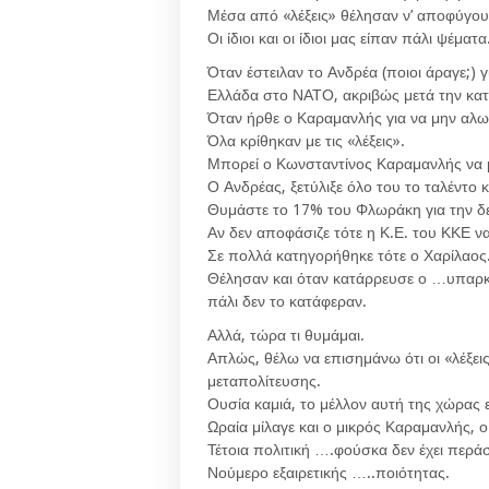
Μέσα από «λέξεις» θέλησαν ν’ αποφύγουν
Οι ίδιοι και οι ίδιοι μας είπαν πάλι ψέματα
Όταν έστειλαν το Ανδρέα (ποιοι άραγε;) 
Ελλάδα στο ΝΑΤΟ, ακριβώς μετά την κατ
Όταν ήρθε ο Καραμανλής για να μην αλωθ
Όλα κρίθηκαν με τις «λέξεις».
Μπορεί ο Κωνσταντίνος Καραμανλής να μη
Ο Ανδρέας, ξετύλιξε όλο του το ταλέντο 
Θυμάστε το 17% του Φλωράκη για την δ
Αν δεν αποφάσιζε τότε η Κ.Ε. του ΚΚΕ ν
Σε πολλά κατηγορήθηκε τότε ο Χαρίλαος
Θέλησαν και όταν κατάρρευσε ο …υπαρκτ
πάλι δεν το κατάφεραν.
Αλλά, τώρα τι θυμάμαι.
Απλώς, θέλω να επισημάνω ότι οι «λέξει
μεταπολίτευσης.
Ουσία καμιά, το μέλλον αυτή της χώρας
Ωραία μίλαγε και ο μικρός Καραμανλής, 
Τέτοια πολιτική ….φούσκα δεν έχει περάσ
Νούμερο εξαιρετικής …..ποιότητας.