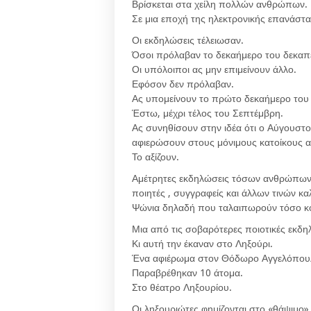
Βρίσκεται στα χείλη πολλών ανθρώπων.
Σε μια εποχή της ηλεκτρονικής επανάστ
Οι εκδηλώσεις τέλειωσαν.
Όσοι πρόλαβαν το δεκαήμερο του δεκαπ
Οι υπόλοιποι ας μην επιμείνουν άλλο.
Εφόσον δεν πρόλαβαν.
Ας υπομείνουν το πρώτο δεκαήμερο του
Έστω, μέχρι τέλος του Σεπτέμβρη.
Ας συνηθίσουν στην ιδέα ότι ο Αύγουστο
αφιερώσουν στους μόνιμους κατοίκους α
Το αξίζουν.
Αμέτρητες εκδηλώσεις τόσων ανθρώπων π
ποιητές , συγγραφείς και άλλων τινών κα
Ψώνια δηλαδή που ταλαιπωρούν τόσο κ
Μια από τις σοβαρότερες ποιοτικές εκδη
Κι αυτή την έκαναν στο Ληξούρι.
Ένα αφιέρωμα στον Θόδωρο Αγγελόπου
Παραβρέθηκαν 10 άτομα.
Στο θέατρο Ληξουρίου.
Οι ληξουριώτες φημίζονται στο «θάψιμο