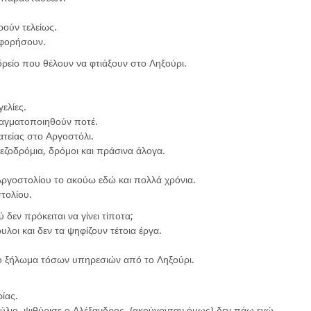
ρούν τελείως.
αφορήσουν.
δρείο που θέλουν να φτιάξουν στο Ληξούρι.
ελίες.
πραγματοποιηθούν ποτέ.
ατείας στο Αργοστόλι.
εζοδρόμια, δρόμοι και πράσινα άλογα.
Αργοστολίου το ακούω εδώ και πολλά χρόνια.
τολίου.
 δεν πρόκειται να γίνει τίποτα;
υλοι και δεν τα ψηφίζουν τέτοια έργα.
 το ξήλωμα τόσων υπηρεσιών από το Ληξούρι.
ίας.
λιο, ψιθύρισε ο Αλέξανδρος, (ακούγονταν όμως) δεν πάω εγώ,