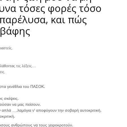
υνα τόσες φορές τόσο
 παρέλυσα, και πώς
Καβάφης
ραστείς.
πλάθοντας τις λέξεις…
εις.
 στα γενέθλια του ΠΑΣΟΚ.
υς σκέψεις.
ούσαν να μας πείσουν.
απλά ….λαμόγια ν’ αποφύγουν την σοβαρή αυτοκριτική.
οκριτική.
τόσους ανθρώπους να τους χειροκροτούν.