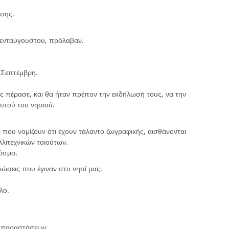
ασης.
ενταύγουστου, πρόλαβαν.
 Σεπτέμβρη.
ς πέρασε, και θα ήταν πρέπον την εκδήλωσή τους, να την
υτού του νησιού.
ου νομίζουν ότι έχουν τάλαντο ζωγραφικής, αισθάνονται
λλιτεχνικών τοιούτων.
όσμο.
λώσεις που έγιναν στο νησί μας.
λο.
» παραστάσεων.