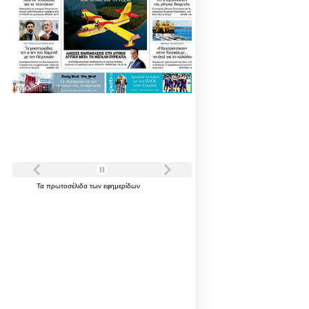
Τα
πρωτοσέλιδα
των
εφημερίδων