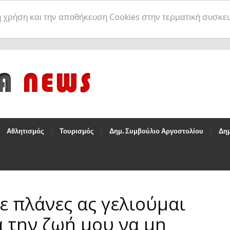
η χρήση και την αποθήκευση Cookies στην τερματική συσκε
Αθλητισμός
Τουρισμός
Δημ. Συμβούλιο Αργοστολίου
Δημ
ε πλάνες ας γελιούμαι
α την ζωή μου να μη