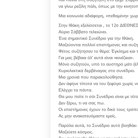
να γίνω ρεζίλη πάλι, όπως με την κινητο
Μια κοινωνία αδιάφορη, «πεθαμένη» χωρ
Στην Ιθάκη εξελίσσεται , το 12o ΔΙΕΘ
Αύριο Σάββατο τελειώνει.
Ένα σημαντικό Συνέδριο για την Ιθάκη.
Μαζεύονται πολλοί επιστήμονες και συζη
Φέτος συζήτησαν το θέμα: Έγκλημα και τ
Για μας βέβαια όλ’ αυτά είναι «κινέζικα».
Μόνο συζητούν, υπό το αυστηρό μάτι (έ
Κυριολεκτικά δερβέναγας στο συνέδριο.
Μια χρονιά που παρακολούθησα.
Δεν άφηνε τίποτα να του ξεφύγει χωρίς να
Ελέγχει τα πάντα.
Θα μου πείτε τι σόι Συνέδριο είναι με τέτ
Δεν ξέρω, τι να σας πω.
Οι επιστήμονες έχουν το δικό τους τρόπ
Ας μην ανακατευόμαστε εμείς.
Παρόλα αυτά, το Συνέδριο αυτό βοηθάει 
Μαζεύετε κόσμος.