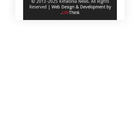
© 2013-2025 Kefalonia News. All Rights
Reserved |
Web Design & Development by
.
Life
Think