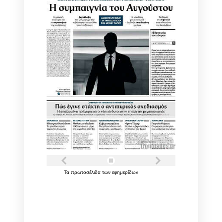
Τα
πρωτοσέλιδα
των
εφημερίδων