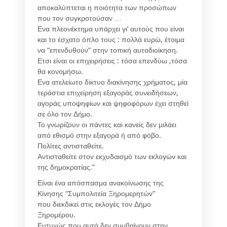
αποκαλύπτεται η ποιότητα των προσώπων
που τον συγκροτούσαν …
Ενα πλεονέκτημα υπάρχει γι’ αυτούς που είναι
και το έσχατο όπλο τους : πολλά ευρώ, έτοιμα
να “επενδυθούν” στην τοπική αυτοδιοίκηση.
Ετσι είναι οι επιχειρήσεις : τόσα επενδύω ,τόσα
θα κονομήσω.
Ενα ατελείωτο δίκτυο διακίνησης χρήματος, μία
τεράστια επιχείρηση εξαγοράς συνειδήσεων,
αγοράς υποψηφίων και ψηφοφόρων έχει στηθεί
σε όλο τον Δήμο.
Το γνωρίζουν οι πάντες και κανείς δεν μιλάει
από εθισμό στην εξαγορά ή από φόβο.
Πολίτες αντισταθείτε.
Αντισταθείτε στον εκχυδαισμό των εκλογών και
της δημοκρατίας.”
Είναι ένα απόσπασμα ανακοίνωσης της
Κίνησης “Συμπολιτεία Ξηρομερητών”
που διεκδικεί στις εκλογές τον Δήμο
Ξηρομέρου.
Ευτυχώς που αυτά δεν συμβαίνουν στην