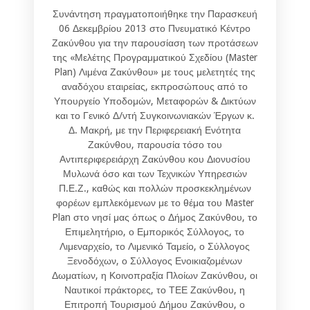
Συνάντηση πραγματοποιήθηκε την Παρασκευή
06 Δεκεμβρίου 2013 στο Πνευματικό Κέντρο
Ζακύνθου για την παρουσίαση των προτάσεων
της «Μελέτης Προγραμματικού Σχεδίου (Master
Plan) Λιμένα Ζακύνθου» με τους μελετητές της
αναδόχου εταιρείας, εκπροσώπους από το
Υπουργείο Υποδομών, Μεταφορών & Δικτύων
και το Γενικό Δ/ντή Συγκοινωνιακών Έργων κ.
Δ. Μακρή, με την Περιφερειακή Ενότητα
Ζακύνθου, παρουσία τόσο του
Αντιπεριφερειάρχη Ζακύνθου κου Διονυσίου
Μυλωνά όσο και των Τεχνικών Υπηρεσιών
Π.Ε.Ζ., καθώς και πολλών προσκεκλημένων
φορέων εμπλεκόμενων με το θέμα του Master
Plan στο νησί μας όπως ο Δήμος Ζακύνθου, το
Επιμελητήριο, ο Εμπορικός Σύλλογος, το
Λιμεναρχείο, το Λιμενικό Ταμείο, ο Σύλλογος
Ξενοδόχων, ο Σύλλογος Ενοικιαζομένων
Δωματίων, η Κοινοπραξία Πλοίων Ζακύνθου, οι
Ναυτικοί πράκτορες, το ΤΕΕ Ζακύνθου, η
Επιτροπή Τουρισμού Δήμου Ζακύνθου, ο