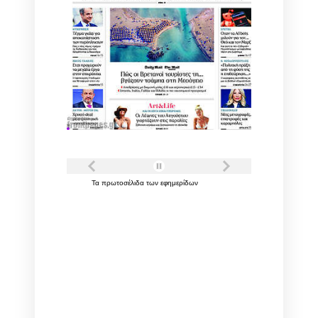
Τα
πρωτοσέλιδα
των
εφημερίδων