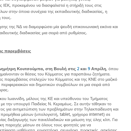
ς ΙΕΚ, προκειμένου να διασφαλιστεί η στήριξή τους στις
λων στην όποια συνέχεια της εκπαιδευτικής διαδικασίας, η
 τους.
σης της ΝΔ να διαμορφώσει μία ψευδή επικοινωνιακή εικόνα και
αιδευτικής διαδικασίας μια σειρά από ρυθμίσεις.
τις παρεμβάσεις
, Δημήτρη Κουτσούμπα, στη Βουλή στις
2
και
9
Απρίλη
, όπου
ισημαίνονταν οι θέσεις του Κόμματος για παραπάνω ζητήματα.
σιες παρεμβάσεις στελεχών του Κόμματος και της ΚΝΕ στο μαζικό
ν περιφερειακών και δημοτικών συμβούλων σε μια σειρά από
ώρας.
κου Ιωαννίδη, μέλους της ΚΕ και υπεύθυνου του Τμήματος
 με την υπουργό Παιδείας Ν. Κεραμέως. Σε αυτήν τέθηκαν το
ματος για αντιμετώπιση των προβλημάτων στην Τηλεκπαίδευση και
 προμήθεια μέσων (υπολογιστή, tablet, γρήγορο internet) σε
ίας διεξαγωγής των πανελλαδικών και μείωση της ύλης κλπ. Για
κη παροχής μέσων σε όλους τους φοιτητές για να
 επίφαση μαθήματα, εργαστήρια, σεμινάρια, πρακτικές, ασκήσεις