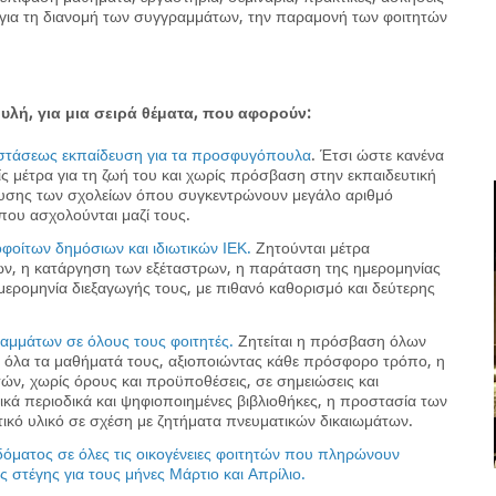
α για τη διανομή των συγγραμμάτων, την παραμονή των φοιτητών
υλή, για μια σειρά θέματα, που αφορούν:
οστάσεως εκπαίδευση για τα προσφυγόπουλα
. Έτσι ώστε κανένα
ρίς μέτρα για τη ζωή του και χωρίς πρόσβαση στην εκπαιδευτική
σχυσης των σχολείων όπου συγκεντρώνουν μεγάλο αριθμό
ου ασχολούνται μαζί τους.
φοίτων δημόσιων και ιδιωτικών ΙΕΚ.
Ζητούνται μέτρα
, η κατάργηση των εξέταστρων, η παράταση της ημερομηνίας
ερομηνία διεξαγωγής τους, με πιθανό καθορισμό και δεύτερης
αμμάτων σε όλους τους φοιτητές.
Ζητείται η πρόσβαση όλων
α όλα τα μαθήματά τους, αξιοποιώντας κάθε πρόσφορο τρόπο, η
ν, χωρίς όρους και προϋποθέσεις, σε σημειώσεις και
κά περιοδικά και ψηφιοποιημένες βιβλιοθήκες, η προστασία των
κό υλικό σε σχέση με ζητήματα πνευματικών δικαιωμάτων.
δόματος σε όλες τις οικογένειες φοιτητών που πληρώνουν
ής στέγης για τους μήνες Μάρτιο και Απρίλιο.