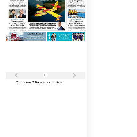
Τα
πρωτοσέλιδα
των
εφημερίδων