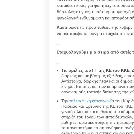
εκπαιδευτικούς, για φοιτητές, σπουδαστέ
δύσκολες στιγμές, η ισότιμη συμμετοχή ό
ψυχολογική ενδυνάμωση και αποφόρτισή
Καυτηρίασε τις προσπάθειες της κυβέρνη
να μετατρέψει σε μόνιμα στοιχεία της εκπ
Σταχυολογούμε μια σειρά από αυτές 
Τις ομιλίες του ΓΓ της ΚΕ του ΚΚΕ
διαρκώς και με βάση τις εξελίξεις, επ
Αντίστοιχα, διαρκής ήταν και οι δημό
κίνημα. Επίσης, και των κομμουνιστώ
οργανισμούς τοπικής διοίκησης της χ
Την
τηλεφωνική επικοινωνία
του Κυριά
Παιδείας και Έρευνας της ΚΕ του ΚΚΕ,
γενικό πλαίσιο και οι θέσεις του κόμ
στήριξη του έργου των εκπαιδευτικών,
μαθητές, οριστικοποίηση της ημερομην
τα πανεπιστήμια επισημάνθηκε η ανάγ
ολοκληρωθούν ουσιαστικά και όχι κατ’