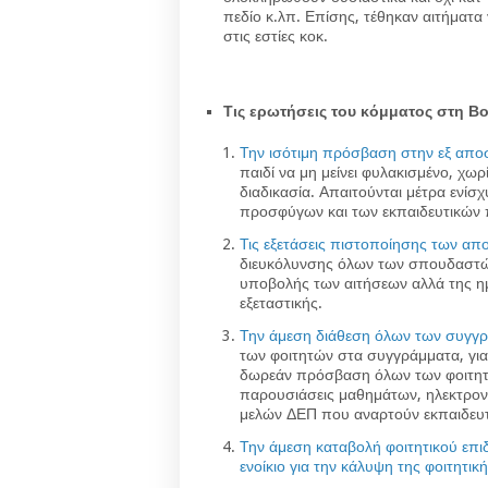
πεδίο κ.λπ. Επίσης, τέθηκαν αιτήματ
στις εστίες κοκ.
Τις ερωτήσεις του κόμματος στη Βο
Την ισότιμη πρόσβαση στην εξ απ
παιδί να μη μείνει φυλακισμένο, χω
διαδικασία. Απαιτούνται μέτρα ενί
προσφύγων και των εκπαιδευτικών π
Τις εξετάσεις πιστοποίησης των απο
διευκόλυνσης όλων των σπουδαστών
υποβολής των αιτήσεων αλλά της ημ
εξεταστικής.
Την άμεση διάθεση όλων των συγγρ
των φοιτητών στα συγγράμματα, γι
δωρεάν πρόσβαση όλων των φοιτητώ
παρουσιάσεις μαθημάτων, ηλεκτρονι
μελών ΔΕΠ που αναρτούν εκπαιδευτι
Την άμεση καταβολή φοιτητικού επι
ενοίκιο για την κάλυψη της φοιτητικ