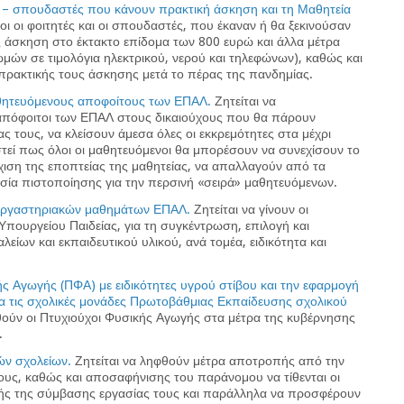
ές – σπουδαστές που κάνουν πρακτική άσκηση και τη Μαθητεία
οι οι φοιτητές και οι σπουδαστές, που έκαναν ή θα ξεκινούσαν
ς άσκηση στο έκτακτο επίδομα των 800 ευρώ και άλλα μέτρα
μών σε τιμολόγια ηλεκτρικού, νερού και τηλεφώνων), καθώς και
πρακτικής τους άσκησης μετά το πέρας της πανδημίας.
μαθητευόμενους αποφοίτους των ΕΠΑΛ.
Ζητείται να
απόφοιτοι των ΕΠΑΛ στους δικαιούχους που θα πάρουν
ς τους, να κλείσουν άμεσα όλες οι εκκρεμότητες στα μέχρι
τεί πως όλοι οι μαθητευόμενοι θα μπορέσουν να συνεχίσουν το
χιση της εποπτείας της μαθητείας, να απαλλαγούν από τα
κασία πιστοποίησης για την περσινή «σειρά» μαθητευόμενων.
 εργαστηριακών μαθημάτων ΕΠΑΛ.
Ζητείται να γίνουν οι
 Υπουργείου Παιδείας, για τη συγκέντρωση, επιλογή και
ων και εκπαιδευτικού υλικού, ανά τομέα, ειδικότητα και
ής Αγωγής (ΠΦΑ) με ειδικότητες υγρού στίβου και την εφαρμογή
ια τις σχολικές μονάδες Πρωτοβάθμιας Εκπαίδευσης σχολικού
θούν οι Πτυχιούχοι Φυσικής Αγωγής στα μέτρα της κυβέρνησης
.
κών σχολείων.
Ζητείται να ληφθούν μέτρα αποτροπής από την
υς, καθώς και αποσαφήνισης του παράνομου να τίθενται οι
λής της σύμβασης εργασίας τους και παράλληλα να προσφέρουν