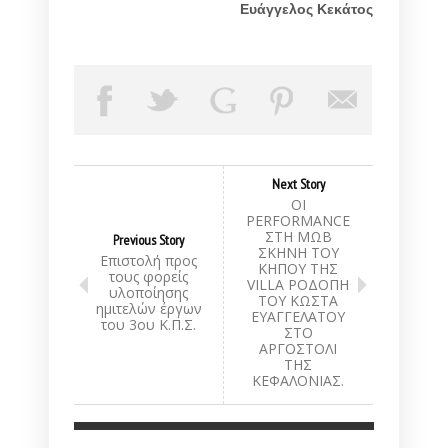
Ευάγγελος Κεκάτος
Next Story
ΟΙ
PERFORMANCE
ΣΤH ΜΩΒ
Previous Story
ΣΚΗΝΗ ΤΟΥ
Eπιστολή προς
ΚΗΠΟΥ ΤΗΣ
τους φορείς
VILLA ΡΟΔΟΠΗ
υλοποίησης
TOY ΚΩΣΤΑ
ημιτελών έργων
ΕΥΑΓΓΕΛΑΤΟΥ
του 3ου Κ.Π.Σ.
ΣΤΟ
ΑΡΓΟΣΤΟΛΙ
ΤΗΣ
ΚΕΦΑΛΟΝΙΑΣ.