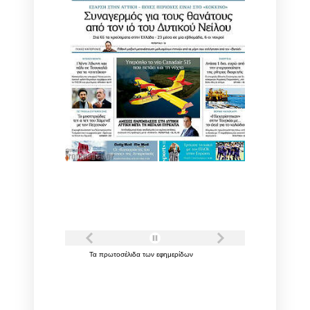
Τα
πρωτοσέλιδα
των
εφημερίδων