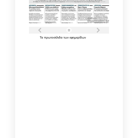
Τα
πρωτοσέλιδα
των
εφημερίδων