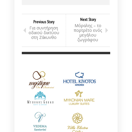
Next Story
Previous Story
Μόραλης – το
Για συντήρηση
πορτρέτο ενός
οδικού δικτύου
μεγάλου
στη Ζάκυνθο
ζωγράφου