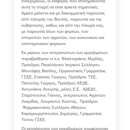
ενδεχομένως, οι διαφορές που επισημαίνονται
αυτή τη στιγμή να είναι αρκετά σημαντικές.
Άμεσα μάλιστα και με διακομματική παρουσία,
από πλευράς της Βουλής, παρουσία και της
κυβέρνησης, καθώς και από την πλευρά σας,
με παρουσία όλων των φορέων, των
επιτροπών των αγροτών, των κοινωνικών και
επιστημονικών φορέων».
Εκ μέρους των εκπροσώπων των εργαζομένων
παραβρέθηκαν οι κ.κ. Βλασταράκος Μιχάλης,
Πρόεδρος Πανελλήνιου Ιατρικού Συλλόγου,
Μουτάφης Βασίλης, Οργανωτικός Γραμματέας
ΓΣΕΕ, Στασινός Γιώργος, Πρόεδρος ΤΕΕ,
Πατούλης Γιώργος, Πρόεδρος ΚΕΔΕ,
Αντωνάκος Αντώνης, μέλος Ε.Ε. ΑΔΕΔΥ,
Σταμόπουλος Γιάννης, εκπρόσωπος Αγροτών
Λοκρίδας, Λουράντος Κώστας, Πρόεδρος
Φαρμακευτικού Συλλόγου Αθηνών,
Καραγεωργόπουλος Δημήτρης, Γραμματέας
Τύπου ΓΣΕΕ.
Οι εκπρόσωποι των εργαζομένων συμφώνησαν