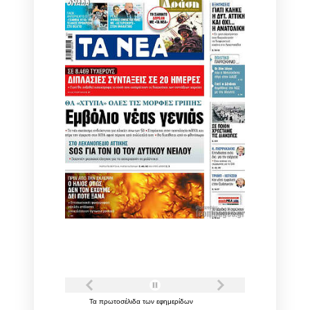
Τα
πρωτοσέλιδα
των
εφημερίδων