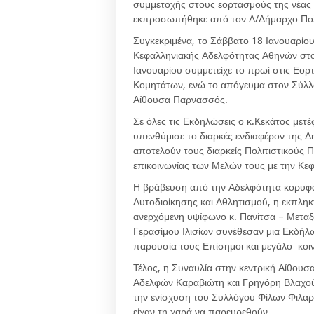
συμμετοχής στους εορτασμούς της νέας 
εκπροσωπήθηκε από τον Α/Δήμαρχο Πολι
Συγκεκριμένα, το Σάββατο 18 Ιανουαρίο
Κεφαλληνιακής Αδελφότητας Αθηνών στο
Ιανουαρίου συμμετείχε το πρωί στις Εο
Κομητάτων, ενώ το απόγευμα στον Σύλλ
Αίθουσα Παρνασσός.
Σε όλες τις Εκδηλώσεις ο κ.Κεκάτος μετέ
υπενθύμισε το διαρκές ενδιαφέρον της Δ
αποτελούν τους διαρκείς Πολιτιστικούς Π
επικοινωνίας των Μελών τους με την Κεφ
Η βράβευση από την Αδελφότητα κορυφ
Αυτοδιοίκησης και Αθλητισμού, η εκπλη
ανερχόμενη υψίφωνο κ. Πανίτσα – Μεταξά
Γερασίμου Ιλισίων συνέθεσαν μια Εκδήλ
παρουσία τους Επίσημοι και μεγάλο κοι
Τέλος, η Συναυλία στην κεντρική Αίθο
Αδελφών Καραβιώτη και Γρηγόρη Βλαχούλη
την ενίσχυση του Συλλόγου Φίλων Φιλαρ
είχαν τη χαρά να παρευρεθούν.