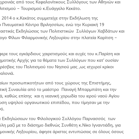
χρονιάς από τους Κεφαλονίτικους Συλλόγους των Αθηνών και
τισμού – Τουρισμού κ.Ευάγγελο Κεκάτο.
υ 2014 ο κ.Κεκάτος συμμετείχε στην Εκδήλωση της
 Πνευματικό Κέντρο Βριλησσίων, ενώ την Κυριακή 19
ρταστικές Εκδηλώσεις των Πολιτιστικών Συλλόγων Χαβδάτων και
ογο Φίλων Φιλαρμονικής Ληξουρίου στην πλατεία Καρίτση –
φερε τους εγκάρδιους χαιρετισμούς και ευχές του κ.Παρίση και
ημοτικής Αρχής για τα θέματα των Συλλόγων που κατ’ ουσίαν
ρέσβεις του Πολιτισμού του Νησιού μας ,ως ισχυροί κρίκοι
αλονιά.
αίων προσωπικοτήτων από τους χώρους της Επιστήμης,
κτική Συναυλία από το μαέστρο Παναγή Μπαρμπάτη και την
, καθώς επίσης και η νεανική χορωδία του ιερού ναού Αγίου
ωση υψηλού οργανωτικού επιπέδου, που τίμησαν με την
νό.
υσα Εκδηλώσεων του Φιλολογικού Συλλόγου Παρνασσός των
 μαζί με το διάσημο διεθνώς Συνθέτη κ.Νίκο Ιγναντιάδη, για
μονικής Ληξουρίου, άφησε άριστες εντυπώσεις σε όλους όσους