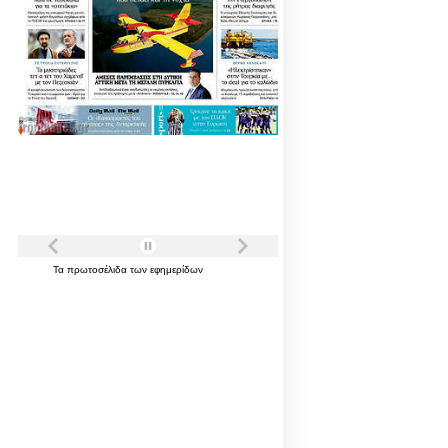
Τα
πρωτοσέλιδα
των
εφημερίδων