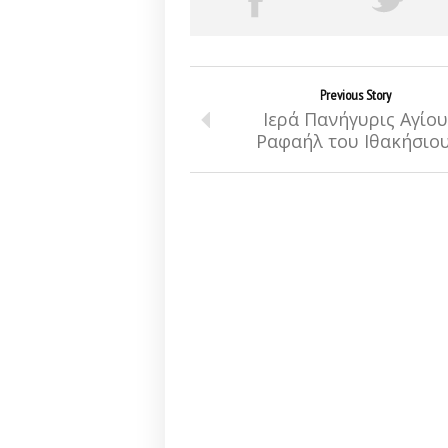
Previous Story
Ιερά Πανήγυρις Αγίου
Ραφαήλ του Ιθακήσιου