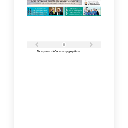
Τα
πρωτοσέλιδα
των
εφημερίδων