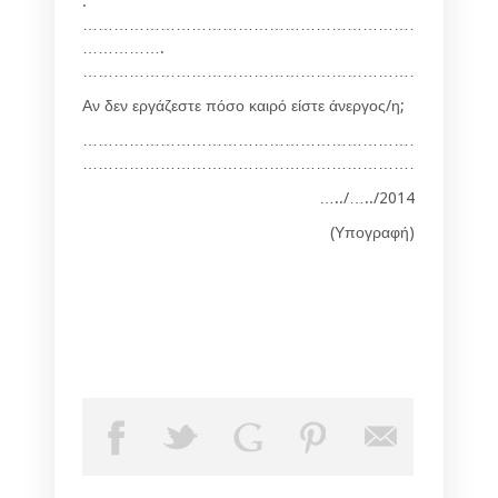
.
………………………………………………………………………
……………
.
………………………………………………………………………
Αν δεν εργάζεστε πόσο καιρό είστε άνεργος/η;
……………………………………………………………………
……………………………………………………………………
…../…../2014
(Υπογραφή)