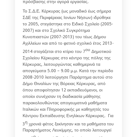
πρόσβασης στην αγορά εργασίας.
Το Σ.Δ.Ε. Κέρκυρας (ως μοναδικό έως σήμερα
ΣΔΕ της Περιφέρειας Ιονίων Νήσων) ιδρύθηκε
το 2005, στεγάστηκε στο Ειδικό Σχολείο (2005-
2007) και στο Σχολικό Συγκρότημα
Κυνοπιαστών (2007-2013) του τέως Δήμου
Αχιλλείων και από το φετινό σχολικό έτος 2013-
ου
2014 στεγάζεται στο κτίριο του
7
Δημοτικού
Σχολείου
Κέρκυρας
στο κέντρο της πόλης της
Κέρκυρας, λειτουργώντας καθημερινά τα
απογεύματα 5.00 – 9.00 μ.μ. Κατά την περίοδο
2008-2010 λειτούργησε Παράρτημα αυτού στο
Δήμο Θιναλίων της Βόρειας Κέρκυρας, από
όπου αποφοίτησαν 12 εκπαιδευόμενοι, οι
οποίοι συνέχισαν τη διαδικασία μάθησης
παρακολουθώντας απογευματινά μαθήματα
Ιταλικών και Πληροφορικής με καθηγητές του
Κέντρου Εκπαίδευσης Ενηλίκων Κέρκυρας. Για
η
3
χρονιά φέτος ξεκίνησαν και τα μαθήματα του
Παραρτήματος Λευκίμμης, το οποίο λειτουργεί
ο