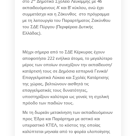
στο
2
Δημοτικό Σχολείο Λευκίμμης
με 46
εκπαιδευόμενους Α’ και Β’ κύκλου, ενώ έχει
συμμετάσχει και η Ζάκυνθος στο πρόγραμμα
με τη λειτουργία του Παραρτήματος Ζακύνθου
του ΣΔΕ Πύργου (Περιφέρεια Δυτικής
Ελλάδας).
Μέχρι σήμερα από το ΣΔΕ Κέρκυρας έχουν
αποφοιτήσει 222 ενήλικα άτομα, το μεγαλύτερο
μέρος των οποίων συνεχίζουν την εκπαίδευση/
κατάρτισή τους σε Δημόσια εσπερινά Γενικά/
Επαγγελματικά Λύκεια και Σχολές Κατάρτισης
της χώρας, βελτιώνουν αισθητά τις
επαγγελματικές τους δυνατότητες,
υποστηρίζουν καλύτερα ως γονείς τη σχολική
πρόοδο των παιδιών τους.
Με τη
δωρεάν μετακίνηση
των εκπαιδευόμενων
προς Έδρα και Παράρτημα
με αστικό και
υπεραστικό ΚΤΕΛ
, το κόστος της οποίας
καλύπτεται μηνιαία από το φορέα υλοποίησης