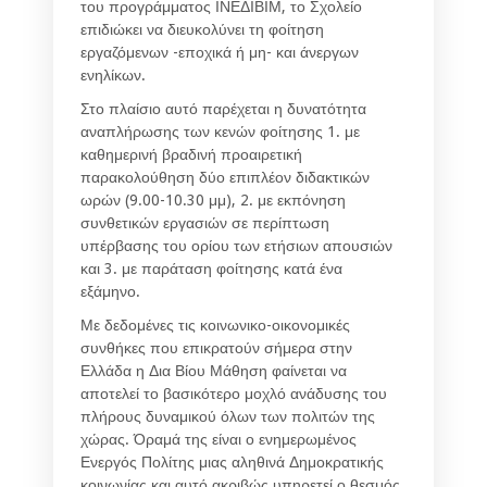
του προγράμματος ΙΝΕΔΙΒΙΜ, το Σχολείο
επιδιώκει να διευκολύνει τη φοίτηση
εργαζόμενων -εποχικά ή μη- και άνεργων
ενηλίκων.
Στο πλαίσιο αυτό παρέχεται η δυνατότητα
αναπλήρωσης των κενών φοίτησης 1. με
καθημερινή βραδινή προαιρετική
παρακολούθηση δύο επιπλέον διδακτικών
ωρών (9.00-10.30 μμ), 2. με εκπόνηση
συνθετικών εργασιών σε περίπτωση
υπέρβασης του ορίου των ετήσιων απουσιών
και 3. με παράταση φοίτησης κατά ένα
εξάμηνο.
Με δεδομένες τις κοινωνικο-οικονομικές
συνθήκες που επικρατούν σήμερα στην
Ελλάδα η Δια Βίου Μάθηση φαίνεται να
αποτελεί το βασικότερο μοχλό ανάδυσης του
πλήρους δυναμικού όλων των πολιτών της
χώρας. Όραμά της είναι ο
ενημερωμένος
Ενεργός Πολίτης
μιας αληθινά Δημοκρατικής
κοινωνίας και αυτό ακριβώς υπηρετεί ο θεσμός