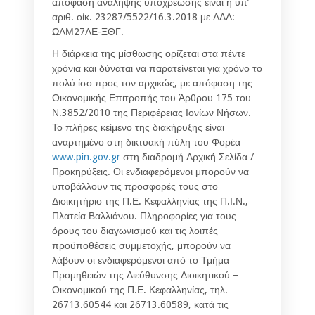
απόφαση ανάληψης υποχρέωσης είναι η υπ’
αριθ. οίκ. 23287/5522/16.3.2018 με ΑΔΑ:
ΩΛΜ27ΛΕ-ΞΘΓ.
Η διάρκεια της μίσθωσης ορίζεται στα πέντε
χρόνια και δύναται να παρατείνεται για χρόνο το
πολύ ίσο προς τον αρχικώς, με απόφαση της
Οικονομικής Επιτροπής του Άρθρου 175 του
Ν.3852/2010 της Περιφέρειας Ιονίων Νήσων.
Το πλήρες κείμενο της διακήρυξης είναι
αναρτημένο στη δικτυακή πύλη του Φορέα
www.pin.gov.gr
στη διαδρομή Αρχική Σελίδα /
Προκηρύξεις. Οι ενδιαφερόμενοι μπορούν να
υποβάλλουν τις προσφορές τους στο
Διοικητήριο της Π.Ε. Κεφαλληνίας της Π.Ι.Ν.,
Πλατεία Βαλλιάνου. Πληροφορίες για τους
όρους του διαγωνισμού και τις λοιπές
προϋποθέσεις συμμετοχής, μπορούν να
λάβουν οι ενδιαφερόμενοι από το Τμήμα
Προμηθειών της Διεύθυνσης Διοικητικού –
Οικονομικού της Π.Ε. Κεφαλληνίας, τηλ.
26713.60544 και 26713.60589, κατά τις