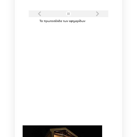
Τα
πρωτοσέλιδα
των
εφημερίδων