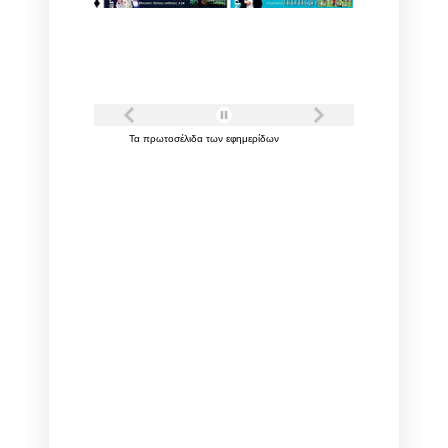
Τα
πρωτοσέλιδα
των
εφημερίδων