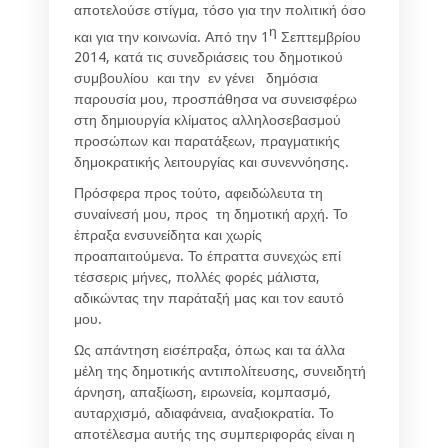
αποτελούσε στίγμα, τόσο για την πολιτική όσο
η
και για την κοινωνία. Από την 1
Σεπτεμβρίου
2014, κατά τις συνεδριάσεις του δημοτικού
συμβουλίου και την εν γένει δημόσια
παρουσία μου, προσπάθησα να συνεισφέρω
στη δημιουργία κλίματος αλληλοσεβασμού
προσώπων και παρατάξεων, πραγματικής
δημοκρατικής λειτουργίας και συνεννόησης.
Πρόσφερα προς τούτο, αφειδώλευτα τη
συναίνεσή μου, προς τη δημοτική αρχή. Το
έπραξα ενσυνείδητα και χωρίς
προαπαιτούμενα. Το έπραττα συνεχώς επί
τέσσερις μήνες, πολλές φορές μάλιστα,
αδικώντας την παράταξή μας και τον εαυτό
μου.
Ως απάντηση εισέπραξα, όπως και τα άλλα
μέλη της δημοτικής αντιπολίτευσης, συνειδητή
άρνηση, απαξίωση, ειρωνεία, κομπασμό,
αυταρχισμό, αδιαφάνεια, αναξιοκρατία. Το
αποτέλεσμα αυτής της συμπεριφοράς είναι η