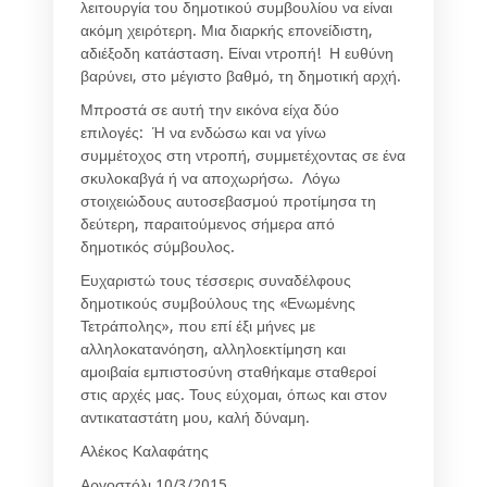
λειτουργία του δημοτικού συμβουλίου να είναι
ακόμη χειρότερη. Μια διαρκής επονείδιστη,
αδιέξοδη κατάσταση. Είναι ντροπή! Η ευθύνη
βαρύνει, στο μέγιστο βαθμό, τη δημοτική αρχή.
Μπροστά σε αυτή την εικόνα είχα δύο
επιλογές: Ή να ενδώσω και να γίνω
συμμέτοχος στη ντροπή, συμμετέχοντας σε ένα
σκυλοκαβγά ή να αποχωρήσω. Λόγω
στοιχειώδους αυτοσεβασμού προτίμησα τη
δεύτερη, παραιτούμενος σήμερα από
δημοτικός σύμβουλος.
Ευχαριστώ τους τέσσερις συναδέλφους
δημοτικούς συμβούλους της «Ενωμένης
Τετράπολης», που επί έξι μήνες με
αλληλοκατανόηση, αλληλοεκτίμηση και
αμοιβαία εμπιστοσύνη σταθήκαμε σταθεροί
στις αρχές μας. Τους εύχομαι, όπως και στον
αντικαταστάτη μου, καλή δύναμη.
Αλέκος Καλαφάτης
Αργοστόλι 10/3/2015