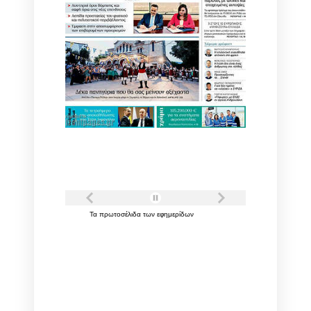
Τα
πρωτοσέλιδα
των
εφημερίδων