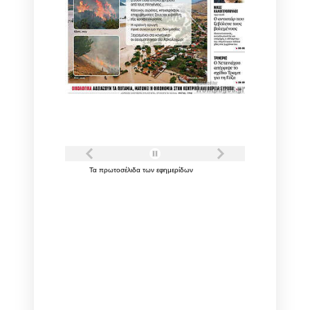
Τα
πρωτοσέλιδα
των
εφημερίδων