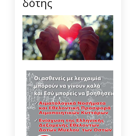
δότης