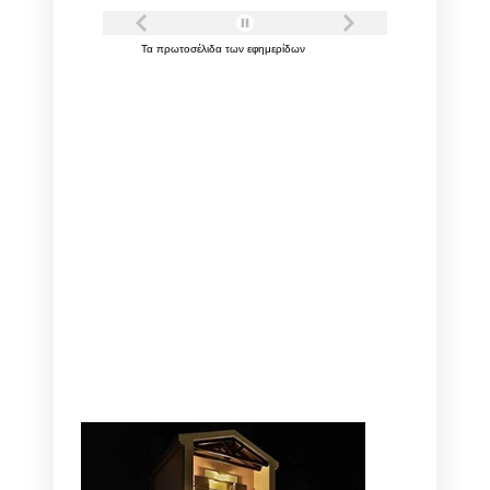
Τα
πρωτοσέλιδα
των
εφημερίδων