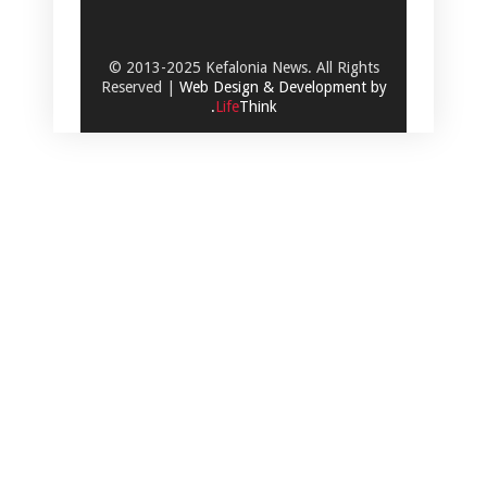
© 2013-2025 Kefalonia News. All Rights
Reserved |
Web Design & Development by
.
Life
Think