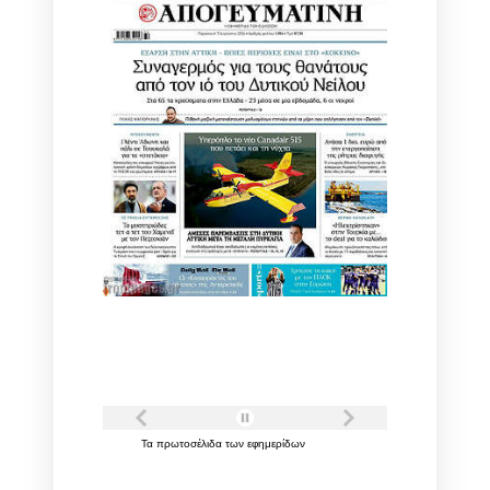
Τα
πρωτοσέλιδα
των
εφημερίδων