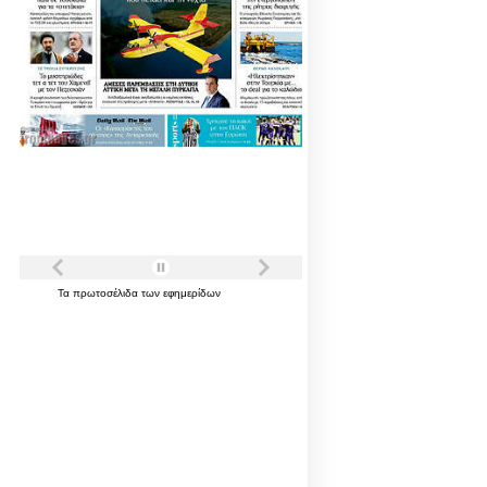
Τα
πρωτοσέλιδα
των
εφημερίδων