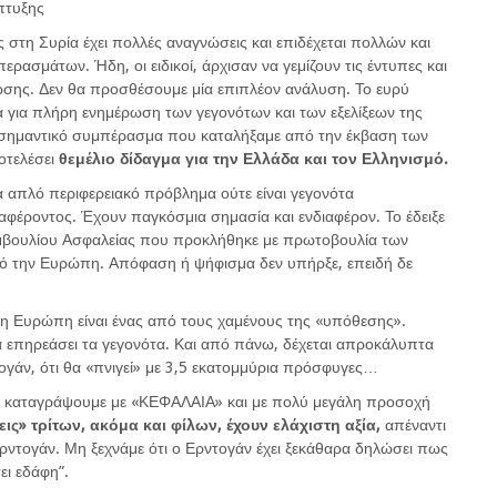
πτυξης
 στη Συρία έχει πολλές αναγνώσεις και επιδέχεται πολλών και
ρασμάτων. Ήδη, οι ειδικοί, άρχισαν να γεμίζουν τις έντυπες και
ωσης. Δεν θα προσθέσουμε μία επιπλέον ανάλυση. Το ευρύ
ητα για πλήρη ενημέρωση των γεγονότων και των εξελίξεων της
 σημαντικό συμπέρασμα που καταλήξαμε από την έκβαση των
οτελέσει
θεμέλιο δίδαγμα για την Ελλάδα και τον Ελληνισμό.
να απλό περιφερειακό πρόβλημα ούτε είναι γεγονότα
αφέροντος. Έχουν παγκόσμια σημασία και ενδιαφέρον. Το έδειξε
υμβουλίου Ασφαλείας που προκλήθηκε με πρωτοβουλία των
ό την Ευρώπη. Απόφαση ή ψήφισμα δεν υπήρξε, επειδή δε
τι η Ευρώπη είναι ένας από τους χαμένους της «υπόθεσης».
 να επηρεάσει τα γεγονότα. Και από πάνω, δέχεται απροκάλυπτα
ντογάν, ότι θα «πνιγεί» με 3,5 εκατομμύρια πρόσφυγες…
να καταγράψουμε με «ΚΕΦΑΛΑΙΑ» και με πολύ μεγάλη προσοχή
εις» τρίτων, ακόμα και φίλων, έχουν ελάχιστη αξία,
απέναντι
Ερντογάν. Μη ξεχνάμε ότι ο Ερντογάν έχει ξεκάθαρα δηλώσει πως
ει εδάφη”.