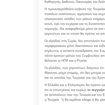
Καθηγητής Διεθνούς Οικονομίας και Ανά
Η προαναγγελθείσα εισβολή της Τουρκίας
ποικίλων αναλύσεων, ερμηνειών και συμπε
ηλεκτρονικές σελίδες των μέσων ενημέρ
κοινό, έχει την ευχέρεια και τη δυνατότ
περιοχής. Θα αναφερθούμε μόνο σε ένα
γεγονότων και το οποίο θα πρέπει να απ
Οι εξελίξεις στη Συρία, δεν αποτελούν έ
περιφερειακών μόνο διαστάσεων και ενδι
εύγλωττα, η έκτακτη συνεδρίαση του Σ
πέντε κρατών-μελών του Συμβουλίου απ
θέλησαν οι ΗΠΑ και η Ρωσία.
Οι εξελίξεις, των γεγονότων, δείχνουν ό
Φαίνεται, μέχρι στιγμής, ότι δεν μπορεί
και τις απειλές της Τουρκίας και του Ερ
Η Ελλάδα και ο Ελληνισμός θα πρέπει 
ότι οι υποσχέσεις και κυρίως
οι «εγγυήσ
σε αντιπάλους σαν την Τουρκία και τον 
η Τουρκία “ή θα κερδίσει εδάφη ή θα χάσ