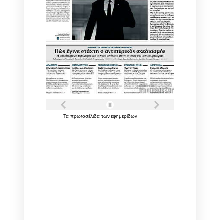
Τα
πρωτοσέλιδα
των
εφημερίδων