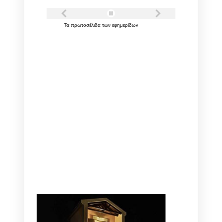
Τα
πρωτοσέλιδα
των
εφημερίδων