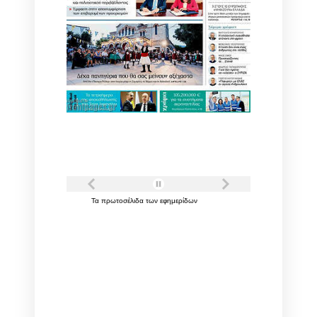
Τα
πρωτοσέλιδα
των
εφημερίδων