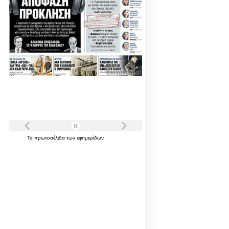
Τα
πρωτοσέλιδα
των
εφημερίδων