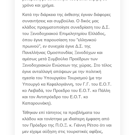
χρόνο και χρήμα.
Κατά την διάρκεια της έκθεσης έγιναν διάφορες
συναντήσεις και συμβούλια. Ο δικός μας
κλάδος πραγματοποίησε συνεδρίαση του Δ.Σ.
του Ξενοδοχειακού Επιμελητηρίου Ελλάδος,
όπου έγινε παρουσίαση του “ελληνικού
πρωινού”, εν συνεχεία έγινε Δ.Σ. της
Πανελλήνιας Ομοσπονδίας Ξενοδόχων και
αμέσως μετά Συμβούλιο Προέδρων των
Ξενοδοχειακών Ενώσεων της χώρας. Στο τέλος
έγινε ανταλλαγή απόψεων με την πολιτική
ηγεσία του Υπουργείου Τουρισμού (με την
Υπουργό κα Κεφαλογιάννη, τον Γ.Γ. του Ε.Ο.Τ.
κο Λειβαδά, τον Προεδρο του Ε.Ο.Τ. κο Πάλλη
και τον Αντιπρόεδρο του Ε.Ο.Τ. κο
Καπαρουνάκη).
Τέθηκαν επί τάπητος τα προβλήματα του
κλάδου και τονίστηκε με ιδιαίτερη έμφαση από
τον Πρόεδρο της Π.Ο.Ξ. κ. Γιάννη Ρέτσο ότι ναι
μεν είχαμε αύξηση στις τουριστικές αφίξεις,