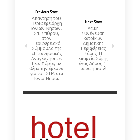
Previous Story
Απάντηση του
Next Story
Περιφερειάρχη
Ιονίων Νήσων,
Λαϊκή
Σπ. Σπύρου,
Συνέλευση
στον
κατοίκων
Περιφερειακό
Δημοτικής
Σύμβουλο της
Περιφέρειας
«Επτανησιακής
Σάμης: Η
Αναγέννησης»,
επαρχία Σάμης
Γερ. Φόρτε, με
ένας Δήμος. Ή
θέμα την έρευνα
τώρα ή ποτέ!
για το ΕΣΠΑ στα
Ιόνια Νησιά.