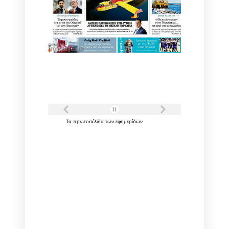
Τα
πρωτοσέλιδα
των
εφημερίδων