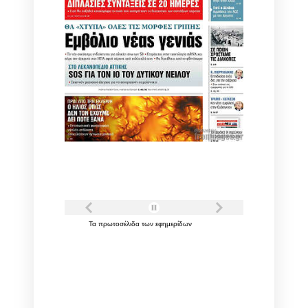
Τα
πρωτοσέλιδα
των
εφημερίδων