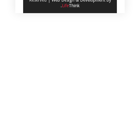
Reserved |
Web Design & Development by
.
Life
Think